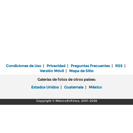
Condiciones de Uso
|
Privacidad
|
Preguntas Frecuentes
|
RSS
|
Versión Móvil
|
Mapa de Sitio
Galerías de fotos de otros países:
Estados Unidos
|
Guatemala
|
México
Copyright © MéxicoEnFotos, 2001-2026