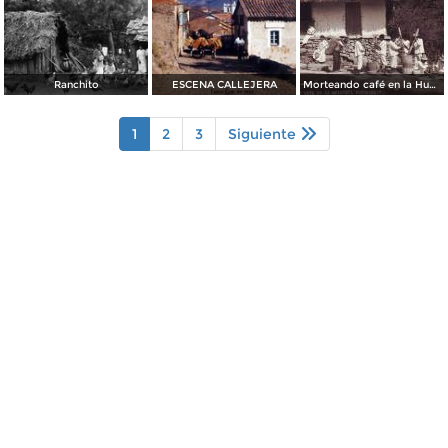
Ranchito
ESCENA CALLEJERA
Morteando café en la Huasteca Potosina
1
2
3
Siguiente