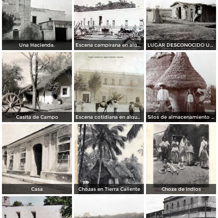
Una Hacienda.
Escena campirana en alguna Hacienda.
LUGAR DESCONOCIDO Una casa de Adobe.
Casita de Campo
Escena cotidiana en alguna Hacienda mexicana
Silos de almacenamiento de Maiz
Casa
Chozas en Tierra Caliente
Choza de indios