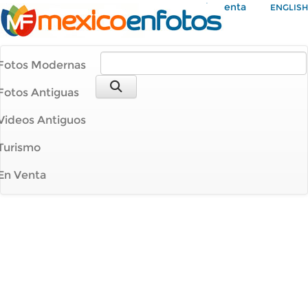
Mi Cuenta
ENGLISH
Fotos Modernas
Fotos Antiguas
Videos Antiguos
Turismo
En Venta