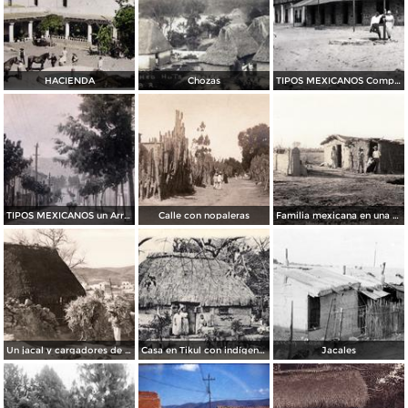
HACIENDA
Chozas
TIPOS MEXICANOS Compradores
TIPOS MEXICANOS un Arriero
Calle con nopaleras
Familia mexicana en una casa de abobe
Un jacal y cargadores de leña
Casa en Tikul con indígenas
Jacales