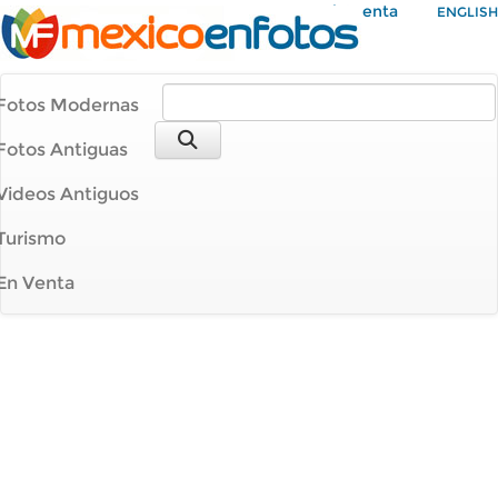
Mi Cuenta
ENGLISH
Fotos Modernas
Fotos Antiguas
Videos Antiguos
Turismo
En Venta