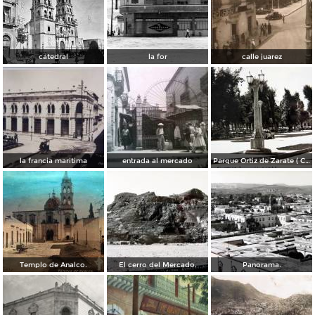
catedral
la for
calle juarez
la francia maritima
entrada al mercado
Parque Ortiz de Zarate ( Circulada el 21 de Marzo de 1937 ).
Templo de Analco.
El cerro del Mercado.
Panorama.