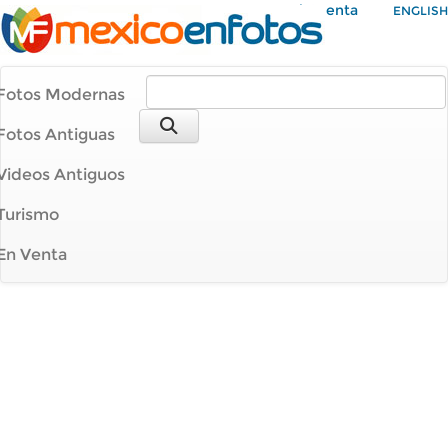
Mi Cuenta
ENGLISH
Fotos Modernas
Fotos Antiguas
Videos Antiguos
Turismo
En Venta