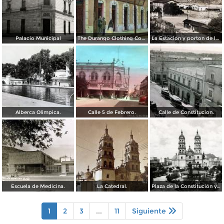
Palacio Municipal
The Durango Clothing Company
La Estacion y porton de la fabrica Dinamita.
Alberca Olimpica.
Calle 5 de Febrero.
Calle de Constitucion.
Escuela de Medicina.
La Catedral.
Plaza de la Constitución y Catedral de Durango
1
2
3
...
11
Siguiente