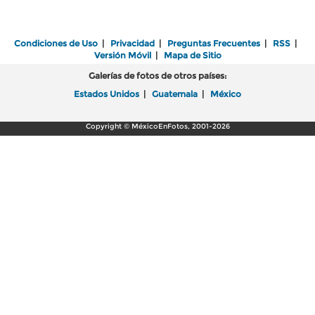
Condiciones de Uso
|
Privacidad
|
Preguntas Frecuentes
|
RSS
|
Versión Móvil
|
Mapa de Sitio
Galerías de fotos de otros países:
Estados Unidos
|
Guatemala
|
México
Copyright © MéxicoEnFotos, 2001-2026