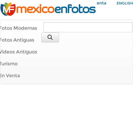
Mi Cuenta
ENGLISH
Fotos Modernas
Fotos Antiguas
Videos Antiguos
Turismo
En Venta