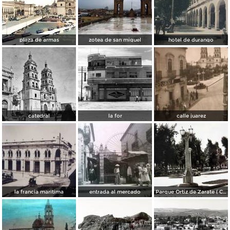
plaza de armas
zotea de san miguel
hotel de durango
catedral
la for
calle juarez
la francia maritima
entrada al mercado
Parque Ortiz de Zarate ( Circulada el 21 de Marzo de 1937 ).