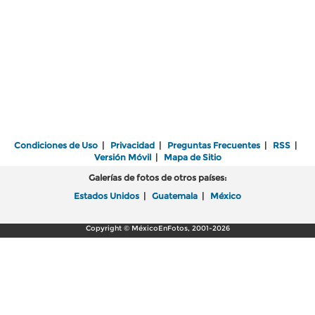
Condiciones de Uso
|
Privacidad
|
Preguntas Frecuentes
|
RSS
|
Versión Móvil
|
Mapa de Sitio
Galerías de fotos de otros países:
Estados Unidos
|
Guatemala
|
México
Copyright © MéxicoEnFotos, 2001-2026