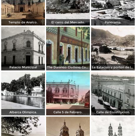
Templo de Analco.
El cerro del Mercado.
Panorama.
Palacio Municipal
The Durango Clothing Company
La Estacion y porton de la fabrica Dinamita.
Alberca Olimpica.
Calle 5 de Febrero.
Calle de Constitucion.