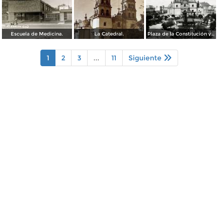
Escuela de Medicina.
La Catedral.
Plaza de la Constitución y Catedral de Durango
1
2
3
...
11
Siguiente