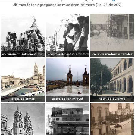
Últimas fotos agregadas se muestran primero (1 al 24 de 264):
movimiento estudiantil 1966
movimiento estudiantil 1966
calle de madero y canelas
plaza de armas
zotea de san miguel
hotel de durango