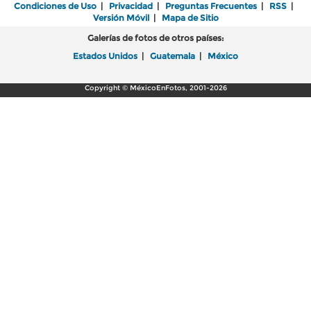
Condiciones de Uso
|
Privacidad
|
Preguntas Frecuentes
|
RSS
|
Versión Móvil
|
Mapa de Sitio
Galerías de fotos de otros países:
Estados Unidos
|
Guatemala
|
México
Copyright © MéxicoEnFotos, 2001-2026