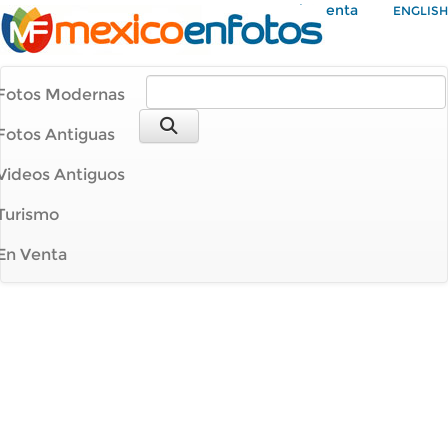
Mi Cuenta
ENGLISH
Fotos Modernas
Fotos Antiguas
Videos Antiguos
Turismo
En Venta