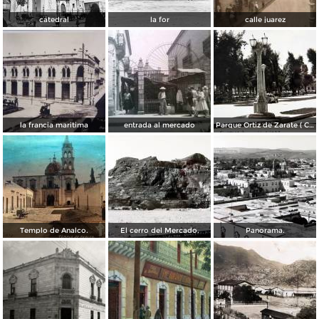
catedral
la for
calle juarez
la francia maritima
entrada al mercado
Parque Ortiz de Zarate ( Circulada el 21 de Marzo de 1937 ).
Templo de Analco.
El cerro del Mercado.
Panorama.