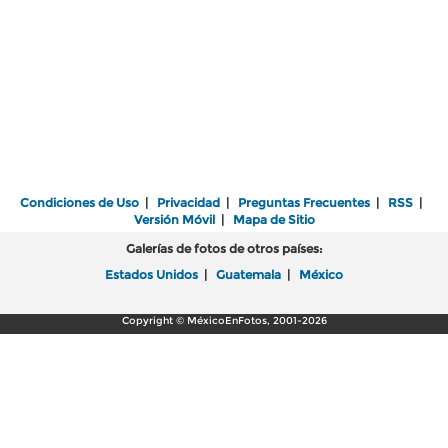
Condiciones de Uso
|
Privacidad
|
Preguntas Frecuentes
|
RSS
|
Versión Móvil
|
Mapa de Sitio
Galerías de fotos de otros países:
Estados Unidos
|
Guatemala
|
México
Copyright © MéxicoEnFotos, 2001-2026