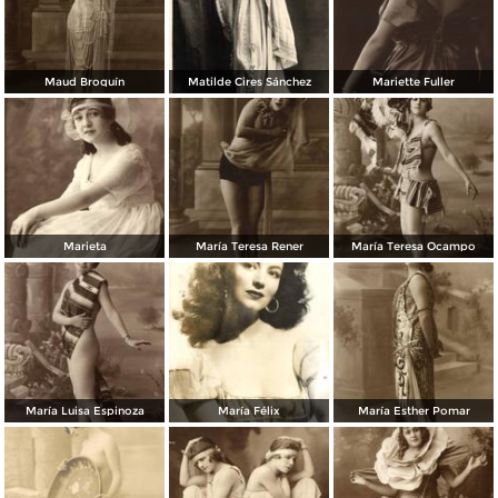
Maud Broquín
Matilde Cires Sánchez
Mariette Fuller
Marieta
María Teresa Rener
María Teresa Ocampo
María Luisa Espinoza
María Félix
María Esther Pomar