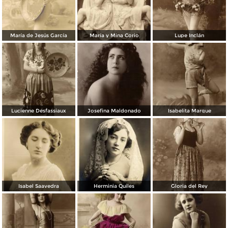
María de Jesús García
María y Mina Corio
Lupe Inclán
Lucienne Desfassiaux
Josefina Maldonado
Isabelita Margue
Isabel Saavedra
Herminia Quiles
Gloria del Rey