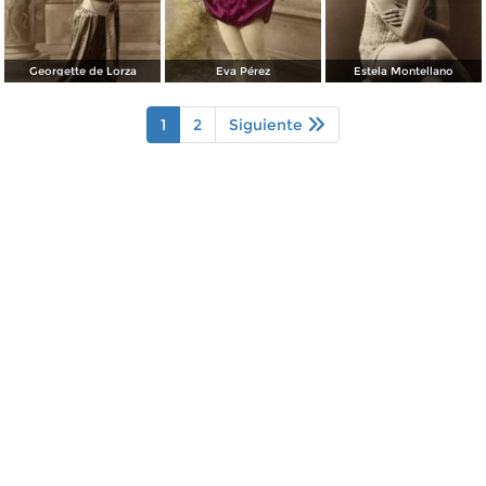
Georgette de Lorza
Eva Pérez
Estela Montellano
1
2
Siguiente