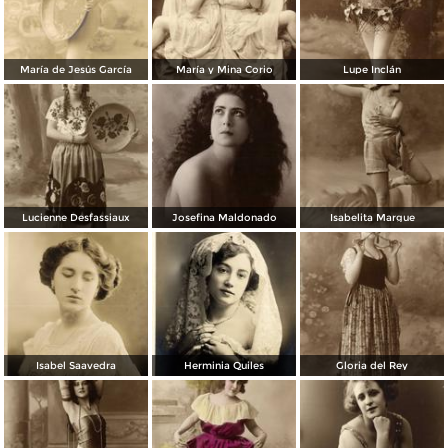
María de Jesús García
María y Mina Corio
Lupe Inclán
Lucienne Desfassiaux
Josefina Maldonado
Isabelita Margue
Isabel Saavedra
Herminia Quiles
Gloria del Rey