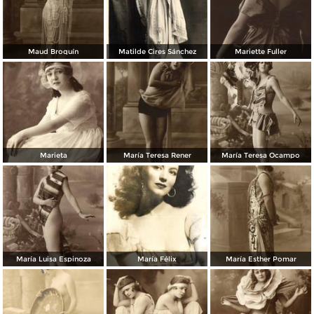
Maud Broquín
Matilde Cires Sánchez
Mariette Fuller
Marieta
María Teresa Rener
María Teresa Ocampo
María Luisa Espinoza
María Félix
María Esther Pomar