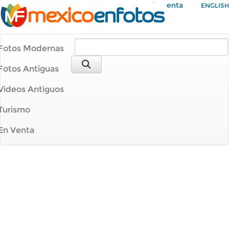
Mi Cuenta
ENGLISH
Fotos Modernas
Fotos Antiguas
Videos Antiguos
Turismo
En Venta