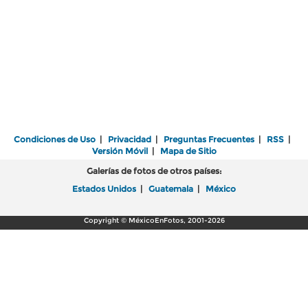
Condiciones de Uso
|
Privacidad
|
Preguntas Frecuentes
|
RSS
|
Versión Móvil
|
Mapa de Sitio
Galerías de fotos de otros países:
Estados Unidos
|
Guatemala
|
México
Copyright © MéxicoEnFotos, 2001-2026