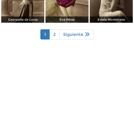
Georgette de Lorza
Eva Pérez
Estela Montellano
1
2
Siguiente