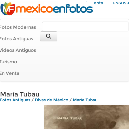
Mi Cuenta
ENGLISH
Fotos Modernas
Fotos Antiguas
Videos Antiguos
Turismo
En Venta
María Tubau
Fotos Antiguas
/
Divas de México
/
María Tubau