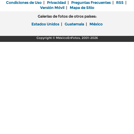
Condiciones de Uso
|
Privacidad
|
Preguntas Frecuentes
|
RSS
|
Versión Móvil
|
Mapa de Sitio
Galerías de fotos de otros países:
Estados Unidos
|
Guatemala
|
México
Copyright © MéxicoEnFotos, 2001-2026