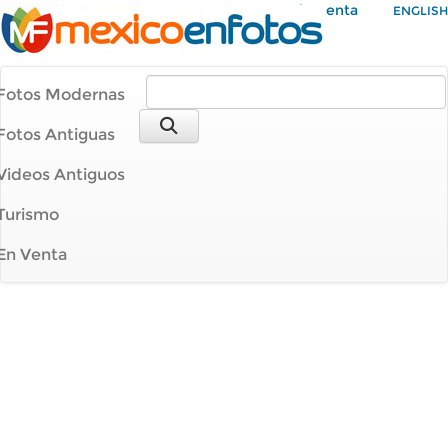
Mi Cuenta
ENGLISH
Fotos Modernas
Fotos Antiguas
Videos Antiguos
Turismo
En Venta