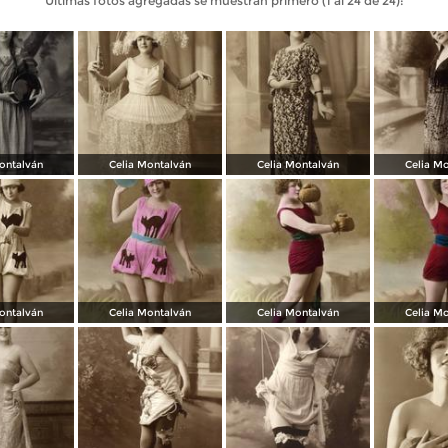
Últimas fotos agregadas se muestran primero (1 al 24 de 24):
ontalván
Celia Montalván
Celia Montalván
Celia M
ontalván
Celia Montalván
Celia Montalván
Celia M