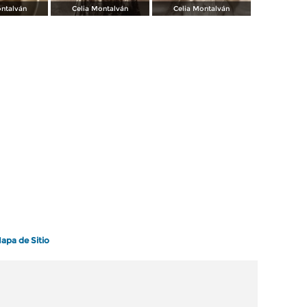
ontalván
Celia Montalván
Celia Montalván
apa de Sitio