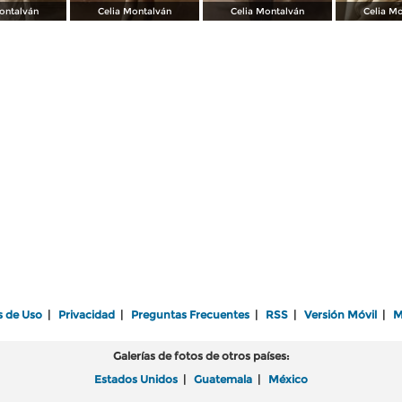
ontalván
Celia Montalván
Celia Montalván
Celia M
s de Uso
|
Privacidad
|
Preguntas Frecuentes
|
RSS
|
Versión Móvil
|
M
Galerías de fotos de otros países:
Estados Unidos
|
Guatemala
|
México