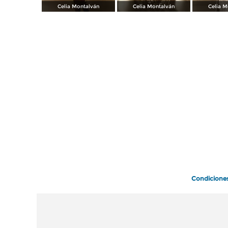
Celia Montalván
Celia Montalván
Celia M
Condicione