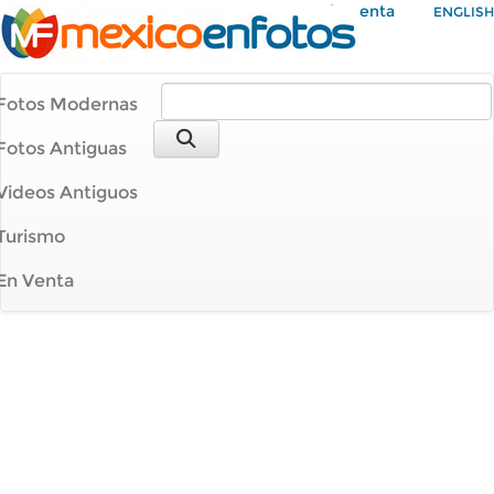
Mi Cuenta
ENGLISH
Fotos Modernas
Fotos Antiguas
Videos Antiguos
Turismo
En Venta