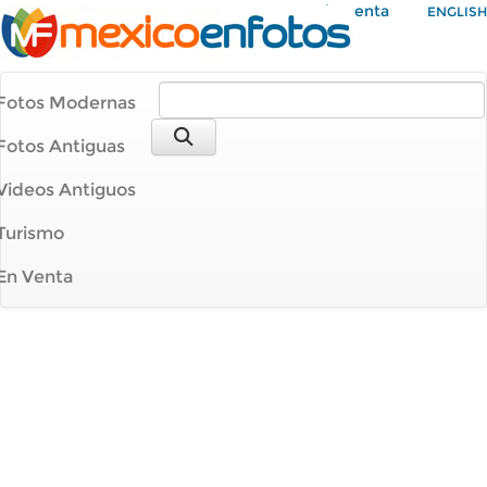
Mi Cuenta
ENGLISH
Fotos Modernas
Fotos Antiguas
Videos Antiguos
Turismo
En Venta