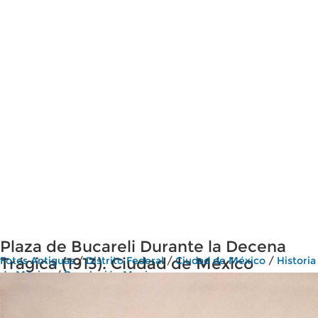
Plaza de Bucareli Durante la Decena
Trágica (1913). Ciudad de México
Fotos Antiguas
/
Distrito Federal
/
Ciudad de México
/
Historia
de México
/
Revolución Mexicana