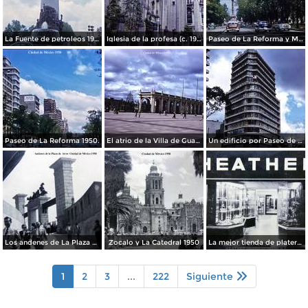
La Fuente de petroleos 1950.
Iglesia de la profesa (c. 1950)
Paseo de La Reforma y Mto a La Independencia 1950
Paseo de La Reforma 1950.
El atrio de la Villa de Guadalupe 1950.
Un edificio por Paseo de La Reforma 1950
Los andenes de La Plaza de toros Ciudad de México 1950
Zocalo y La Catedral 1950
La mejor tienda de plateria.
1
2
3
...
222
Siguiente