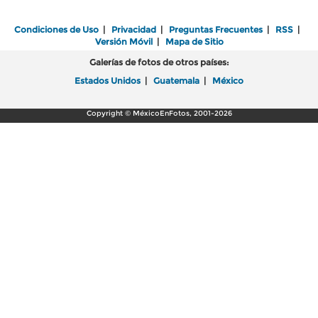
Condiciones de Uso
|
Privacidad
|
Preguntas Frecuentes
|
RSS
|
Versión Móvil
|
Mapa de Sitio
Galerías de fotos de otros países:
Estados Unidos
|
Guatemala
|
México
Copyright © MéxicoEnFotos, 2001-2026