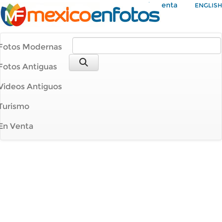
Mi Cuenta
ENGLISH
Fotos Modernas
Fotos Antiguas
Videos Antiguos
Turismo
En Venta