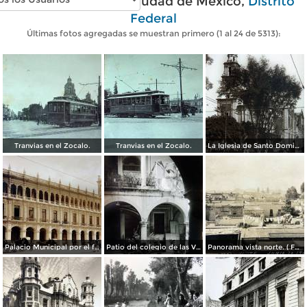
Fotos antiguas de Ciudad de México,
Distrito
Federal
Últimas fotos agregadas se muestran primero (1 al 24 de 5313):
Tranvias en el Zocalo.
Tranvias en el Zocalo.
La Iglesia de Santo Domingo.
Palacio Municipal por el fotografo Hugo Brehme..
Patio del colegio de las Vizcainas por el fotografo Hugo Brehme.
Panorama vista norte. ( Fechada el 20 de Junio de 1905 ).