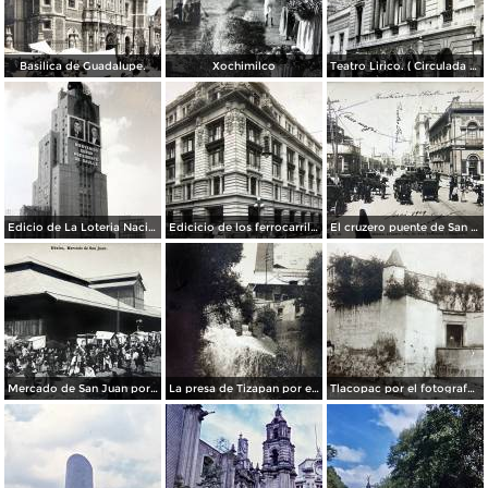
Basilica de Guadalupe.
Xochimilco
Teatro Lirico. ( Circulada el 1 de Agosto de 1926 ).
Edicio de La Loteria Nacional Ciudad de México Abril de 1964
Edicicio de los ferrocarriles.
El cruzero puente de San Francisco y Guardiola por el fotografo Felix Miret.
Mercado de San Juan por el fotografo Felix Miret
La presa de Tizapan por el fotografo Fernando Kososky. ( Circulada el 22 de Diembre de 1910 ).
Tlacopac por el fotografo Hugo Brehme.