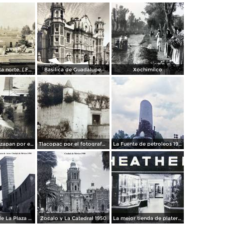
Panorama vista norte. ( Fechada el 20 de Junio de 1905 ).
Basilica de Guadalupe.
Xochimilco
La presa de Tizapan por el fotografo Fernando Kososky. ( Circulada el 22 de Diembre de 1910 ).
Tlacopac por el fotografo Hugo Brehme.
La Fuente de petroleos 1950.
Los andenes de La Plaza de toros Ciudad de México 1950
Zocalo y La Catedral 1950
La mejor tienda de plateria.