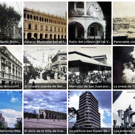
La Iglesia de Santo Domingo.
Palacio Municipal por el fotografo Hugo Brehme..
Patio del colegio de las Vizcainas por el fotografo Hugo Brehme.
Edicicio de los ferrocarriles.
El cruzero puente de San Francisco y Guardiola por el fotografo Felix Miret.
Mercado de San Juan por el fotografo Felix Miret
Reforma 1950.
El atrio de la Villa de Guadalupe 1950.
Un edificio por Paseo de La Reforma 1950