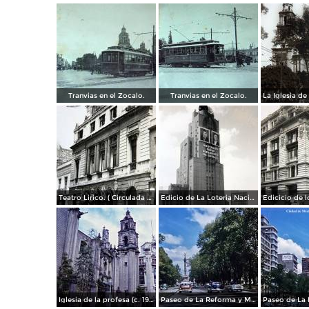
Tranvias en el Zocalo.
Tranvias en el Zocalo.
Teatro Lirico. ( Circulada el 1 de Agosto de 1926 ).
Edicio de La Loteria Nacional Ciudad de México Abril de 1964
Iglesia de la profesa (c. 1950)
Paseo de La Reforma y Mto a La Independencia 1950
Paseo de La 