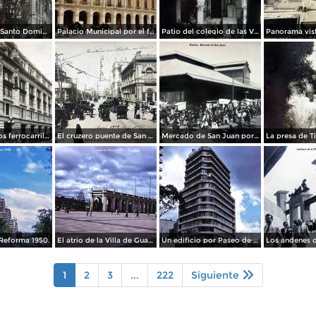
La Iglesia de Santo Domingo.
Palacio Municipal por el fotografo Hugo Brehme..
Patio del colegio de las Vizcainas por el fotografo Hugo Brehme.
Edicicio de los ferrocarriles.
El cruzero puente de San Francisco y Guardiola por el fotografo Felix Miret.
Mercado de San Juan por el fotografo Felix Miret
Reforma 1950.
El atrio de la Villa de Guadalupe 1950.
Un edificio por Paseo de La Reforma 1950
1
2
3
...
222
Siguiente