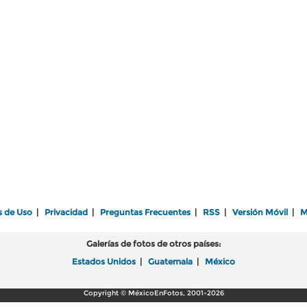
s de Uso
|
Privacidad
|
Preguntas Frecuentes
|
RSS
|
Versión Móvil
|
M
Galerías de fotos de otros países:
Estados Unidos
|
Guatemala
|
México
Copyright © MéxicoEnFotos, 2001-2026