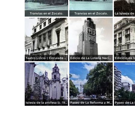
Tranvias en el Zocalo.
Tranvias en el Zocalo.
Teatro Lirico. ( Circulada el 1 de Agosto de 1926 ).
Edicio de La Loteria Nacional Ciudad de México Abril de 1964
Iglesia de la profesa (c. 1950)
Paseo de La Reforma y Mto a La Independencia 1950
Paseo de La 