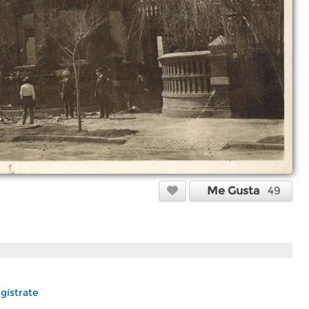
Me Gusta
49
gístrate