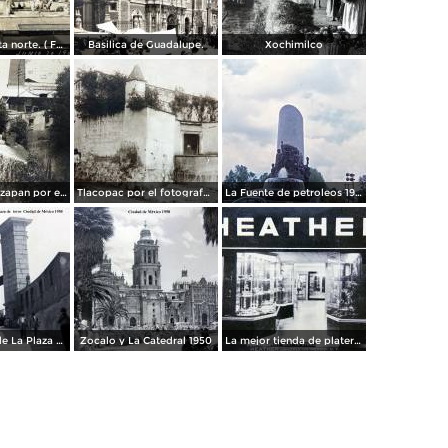
Panorama vista norte. ( Fechada el 20 de Junio de 1905 ).
Basilica de Guadalupe.
Xochimilco
La presa de Tizapan por el fotografo Fernando Kososky. ( Circulada el 22 de Diembre de 1910 ).
Tlacopac por el fotografo Hugo Brehme.
La Fuente de petroleos 1950.
Los andenes de La Plaza de toros Ciudad de México 1950
Zocalo y La Catedral 1950
La mejor tienda de plateria.