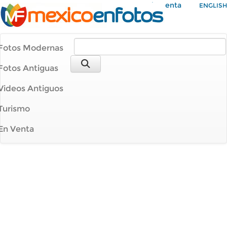
Mi Cuenta
ENGLISH
Fotos Modernas
Fotos Antiguas
Videos Antiguos
Turismo
En Venta