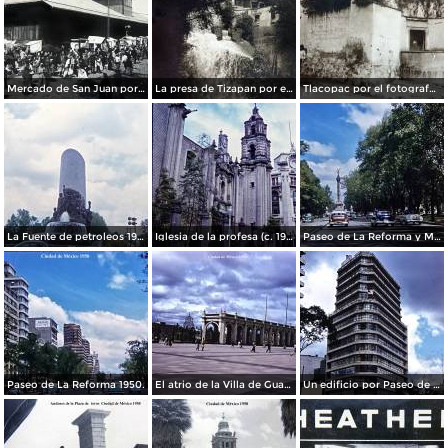
Mercado de San Juan por el fotografo Felix Miret
La presa de Tizapan por el fotografo Fernando Kososky. ( Circulada el 22 de Diembre de 1910 ).
Tlacopac por el fotografo Hugo Brehme.
La Fuente de petroleos 1950.
Iglesia de la profesa (c. 1950)
Paseo de La Reforma y Mto a La Independencia 1950
Paseo de La Reforma 1950.
El atrio de la Villa de Guadalupe 1950.
Un edificio por Paseo de La Reforma 1950