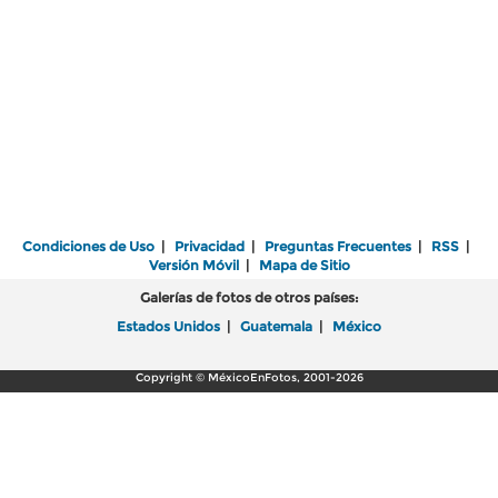
Condiciones de Uso
|
Privacidad
|
Preguntas Frecuentes
|
RSS
|
Versión Móvil
|
Mapa de Sitio
Galerías de fotos de otros países:
Estados Unidos
|
Guatemala
|
México
Copyright © MéxicoEnFotos, 2001-2026