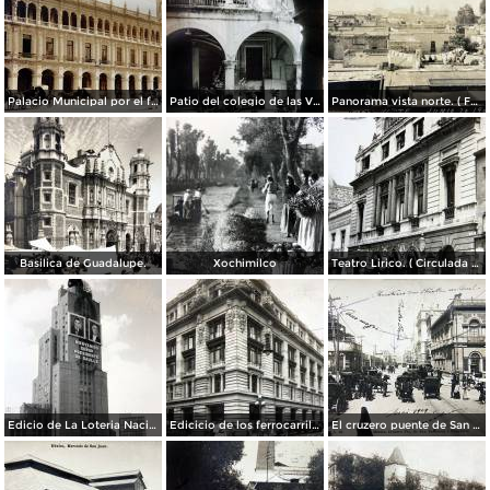
Palacio Municipal por el fotografo Hugo Brehme..
Patio del colegio de las Vizcainas por el fotografo Hugo Brehme.
Panorama vista norte. ( Fechada el 20 de Junio de 1905 ).
Basilica de Guadalupe.
Xochimilco
Teatro Lirico. ( Circulada el 1 de Agosto de 1926 ).
Edicio de La Loteria Nacional Ciudad de México Abril de 1964
Edicicio de los ferrocarriles.
El cruzero puente de San Francisco y Guardiola por el fotografo Felix Miret.