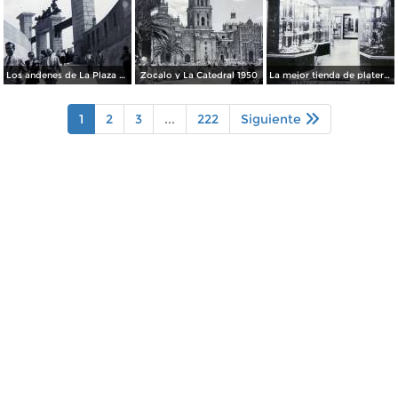
Los andenes de La Plaza de toros Ciudad de México 1950
Zocalo y La Catedral 1950
La mejor tienda de plateria.
1
2
3
...
222
Siguiente