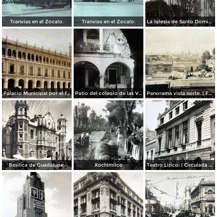
Tranvias en el Zocalo.
Tranvias en el Zocalo.
La Iglesia de Santo Domingo.
Palacio Municipal por el fotografo Hugo Brehme..
Patio del colegio de las Vizcainas por el fotografo Hugo Brehme.
Panorama vista norte. ( Fechada el 20 de Junio de 1905 ).
Basilica de Guadalupe.
Xochimilco
Teatro Lirico. ( Circulada el 1 de Agosto de 1926 ).