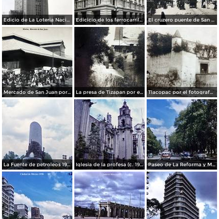
Edicio de La Loteria Nacional Ciudad de México Abril de 1964
Edicicio de los ferrocarriles.
El cruzero puente de San Francisco y Guardiola por el fotografo Felix Miret.
Mercado de San Juan por el fotografo Felix Miret
La presa de Tizapan por el fotografo Fernando Kososky. ( Circulada el 22 de Diembre de 1910 ).
Tlacopac por el fotografo Hugo Brehme.
La Fuente de petroleos 1950.
Iglesia de la profesa (c. 1950)
Paseo de La Reforma y Mto a La Independencia 1950