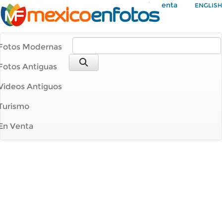
Mi Cuenta
ENGLISH
Fotos Modernas
Fotos Antiguas
Videos Antiguos
Turismo
En Venta