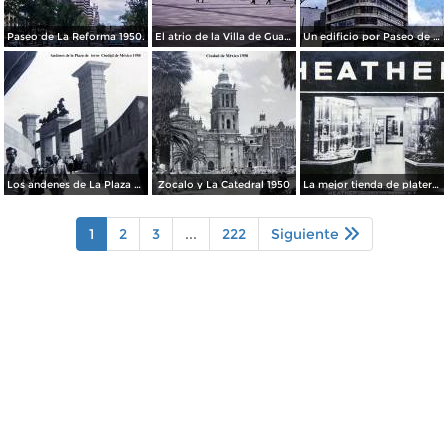
Paseo de La Reforma 1950.
El atrio de la Villa de Guadalupe 1950.
Un edificio por Paseo de La Reforma 1950
Los andenes de La Plaza de toros Ciudad de México 1950
Zocalo y La Catedral 1950
La mejor tienda de plateria.
1
2
3
...
222
Siguiente