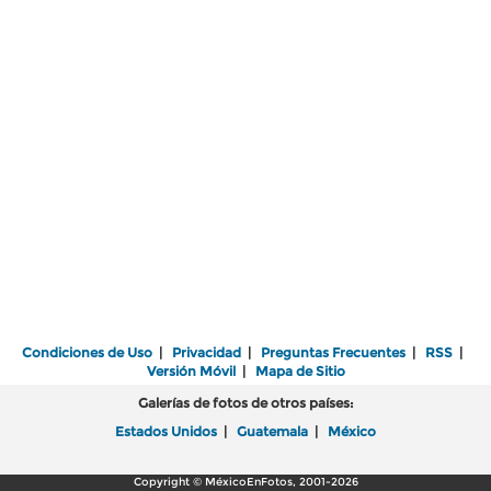
Condiciones de Uso
|
Privacidad
|
Preguntas Frecuentes
|
RSS
|
Versión Móvil
|
Mapa de Sitio
Galerías de fotos de otros países:
Estados Unidos
|
Guatemala
|
México
Copyright © MéxicoEnFotos, 2001-2026