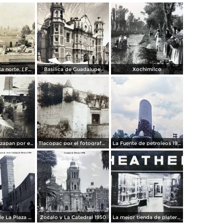
Panorama vista norte. ( Fechada el 20 de Junio de 1905 ).
Basilica de Guadalupe.
Xochimilco
La presa de Tizapan por el fotografo Fernando Kososky. ( Circulada el 22 de Diembre de 1910 ).
Tlacopac por el fotografo Hugo Brehme.
La Fuente de petroleos 1950.
Los andenes de La Plaza de toros Ciudad de México 1950
Zocalo y La Catedral 1950
La mejor tienda de plateria.