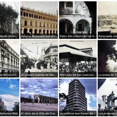
La Iglesia de Santo Domingo.
Palacio Municipal por el fotografo Hugo Brehme..
Patio del colegio de las Vizcainas por el fotografo Hugo Brehme.
Edicicio de los ferrocarriles.
El cruzero puente de San Francisco y Guardiola por el fotografo Felix Miret.
Mercado de San Juan por el fotografo Felix Miret
Reforma 1950.
El atrio de la Villa de Guadalupe 1950.
Un edificio por Paseo de La Reforma 1950