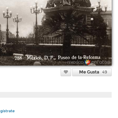
Me Gusta
49
gístrate