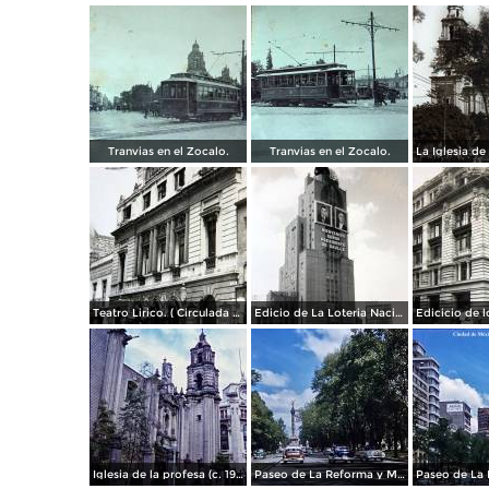
Tranvias en el Zocalo.
Tranvias en el Zocalo.
Teatro Lirico. ( Circulada el 1 de Agosto de 1926 ).
Edicio de La Loteria Nacional Ciudad de México Abril de 1964
Iglesia de la profesa (c. 1950)
Paseo de La Reforma y Mto a La Independencia 1950
Paseo de La 