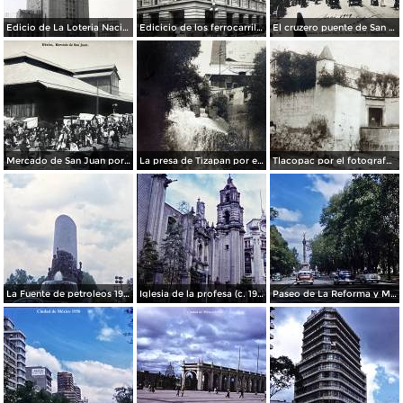
Edicio de La Loteria Nacional Ciudad de México Abril de 1964
Edicicio de los ferrocarriles.
El cruzero puente de San Francisco y Guardiola por el fotografo Felix Miret.
Mercado de San Juan por el fotografo Felix Miret
La presa de Tizapan por el fotografo Fernando Kososky. ( Circulada el 22 de Diembre de 1910 ).
Tlacopac por el fotografo Hugo Brehme.
La Fuente de petroleos 1950.
Iglesia de la profesa (c. 1950)
Paseo de La Reforma y Mto a La Independencia 1950