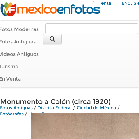
Mi Cuenta
ENGLISH
Fotos Modernas
Fotos Antiguas
Videos Antiguos
Turismo
En Venta
Monumento a Colón (circa 1920)
Fotos Antiguas
/
Distrito Federal
/
Ciudad de México
/
Fotógrafos
/
Hugo Brehme