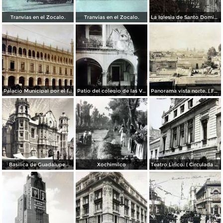
Tranvias en el Zocalo.
Tranvias en el Zocalo.
La Iglesia de Santo Domingo.
Palacio Municipal por el fotografo Hugo Brehme..
Patio del colegio de las Vizcainas por el fotografo Hugo Brehme.
Panorama vista norte. ( Fechada el 20 de Junio de 1905 ).
Basilica de Guadalupe.
Xochimilco
Teatro Lirico. ( Circulada el 1 de Agosto de 1926 ).