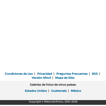
Condiciones de Uso
|
Privacidad
|
Preguntas Frecuentes
|
RSS
|
Versión Móvil
|
Mapa de Sitio
Galerías de fotos de otros países:
Estados Unidos
|
Guatemala
|
México
Copyright © MéxicoEnFotos, 2001-2026