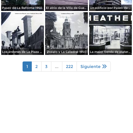
Paseo de La Reforma 1950.
El atrio de la Villa de Guadalupe 1950.
Un edificio por Paseo de La Reforma 1950
Los andenes de La Plaza de toros Ciudad de México 1950
Zocalo y La Catedral 1950
La mejor tienda de plateria.
1
2
3
...
222
Siguiente