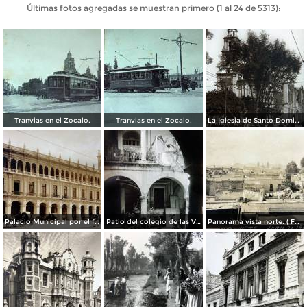
Últimas fotos agregadas se muestran primero (1 al 24 de 5313):
Tranvias en el Zocalo.
Tranvias en el Zocalo.
La Iglesia de Santo Domingo.
Palacio Municipal por el fotografo Hugo Brehme..
Patio del colegio de las Vizcainas por el fotografo Hugo Brehme.
Panorama vista norte. ( Fechada el 20 de Junio de 1905 ).