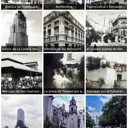
Basilica de Guadalupe.
Xochimilco
Teatro Lirico. ( Circulada el 1 de Agosto de 1926 ).
Edicio de La Loteria Nacional Ciudad de México Abril de 1964
Edicicio de los ferrocarriles.
El cruzero puente de San Francisco y Guardiola por el fotografo Felix Miret.
Mercado de San Juan por el fotografo Felix Miret
La presa de Tizapan por el fotografo Fernando Kososky. ( Circulada el 22 de Diembre de 1910 ).
Tlacopac por el fotografo Hugo Brehme.