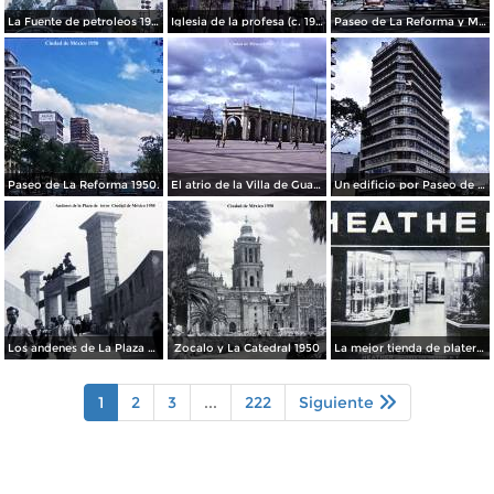
La Fuente de petroleos 1950.
Iglesia de la profesa (c. 1950)
Paseo de La Reforma y Mto a La Independencia 1950
Paseo de La Reforma 1950.
El atrio de la Villa de Guadalupe 1950.
Un edificio por Paseo de La Reforma 1950
Los andenes de La Plaza de toros Ciudad de México 1950
Zocalo y La Catedral 1950
La mejor tienda de plateria.
1
2
3
...
222
Siguiente