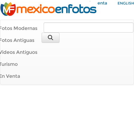
Mi Cuenta
ENGLISH
Fotos Modernas
Fotos Antiguas
Videos Antiguos
Turismo
En Venta