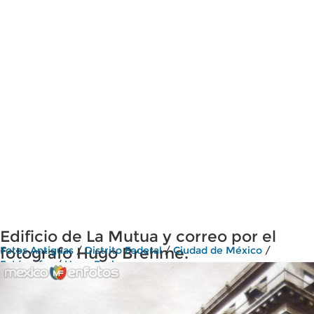
Edificio de La Mutua y correo por el
fotografo Hugo Brehme.
Fotos Antiguas
/
Distrito Federal
/
Ciudad de México
/
Fotógrafos
/
Hugo Brehme