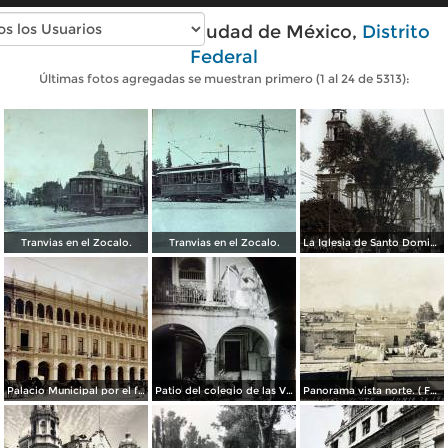
Fotos antiguas de Ciudad de México,
Distrito
Federal
Últimas fotos agregadas se muestran primero (1 al 24 de 5313):
Tranvias en el Zocalo.
Tranvias en el Zocalo.
La Iglesia de Santo Domingo.
Palacio Municipal por el fotografo Hugo Brehme..
Patio del colegio de las Vizcainas por el fotografo Hugo Brehme.
Panorama vista norte. ( Fechada el 20 de Junio de 1905 ).