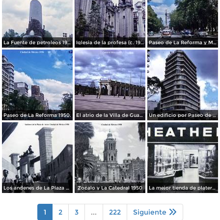
La Fuente de petroleos 1950.
Iglesia de la profesa (c. 1950)
Paseo de La Reforma y Mto a La Independencia 1950
Paseo de La Reforma 1950.
El atrio de la Villa de Guadalupe 1950.
Un edificio por Paseo de La Reforma 1950
Los andenes de La Plaza de toros Ciudad de México 1950
Zocalo y La Catedral 1950
La mejor tienda de plateria.
1
2
3
...
222
Siguiente