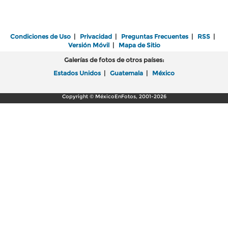
Condiciones de Uso
|
Privacidad
|
Preguntas Frecuentes
|
RSS
|
Versión Móvil
|
Mapa de Sitio
Galerías de fotos de otros países:
Estados Unidos
|
Guatemala
|
México
Copyright © MéxicoEnFotos, 2001-2026