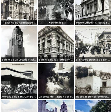
Basilica de Guadalupe.
Xochimilco
Teatro Lirico. ( Circulada el 1 de Agosto de 1926 ).
Edicio de La Loteria Nacional Ciudad de México Abril de 1964
Edicicio de los ferrocarriles.
El cruzero puente de San Francisco y Guardiola por el fotografo Felix Miret.
Mercado de San Juan por el fotografo Felix Miret
La presa de Tizapan por el fotografo Fernando Kososky. ( Circulada el 22 de Diembre de 1910 ).
Tlacopac por el fotografo Hugo Brehme.