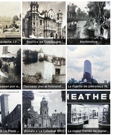
Panorama vista norte. ( Fechada el 20 de Junio de 1905 ).
Basilica de Guadalupe.
Xochimilco
La presa de Tizapan por el fotografo Fernando Kososky. ( Circulada el 22 de Diembre de 1910 ).
Tlacopac por el fotografo Hugo Brehme.
La Fuente de petroleos 1950.
Los andenes de La Plaza de toros Ciudad de México 1950
Zocalo y La Catedral 1950
La mejor tienda de plateria.