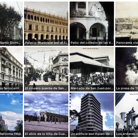
La Iglesia de Santo Domingo.
Palacio Municipal por el fotografo Hugo Brehme..
Patio del colegio de las Vizcainas por el fotografo Hugo Brehme.
Edicicio de los ferrocarriles.
El cruzero puente de San Francisco y Guardiola por el fotografo Felix Miret.
Mercado de San Juan por el fotografo Felix Miret
Reforma 1950.
El atrio de la Villa de Guadalupe 1950.
Un edificio por Paseo de La Reforma 1950