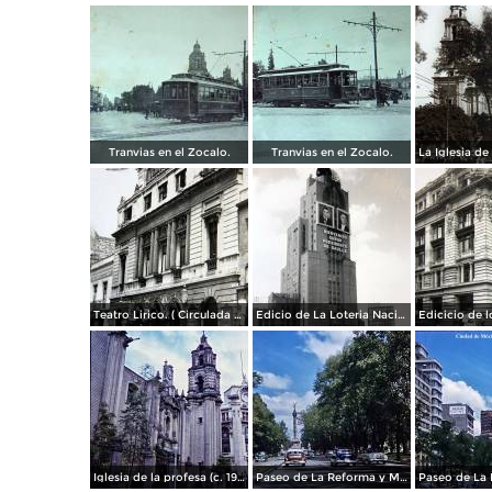
Tranvias en el Zocalo.
Tranvias en el Zocalo.
Teatro Lirico. ( Circulada el 1 de Agosto de 1926 ).
Edicio de La Loteria Nacional Ciudad de México Abril de 1964
Iglesia de la profesa (c. 1950)
Paseo de La Reforma y Mto a La Independencia 1950
Paseo de La 