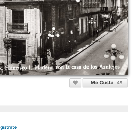
Me Gusta
49
gístrate