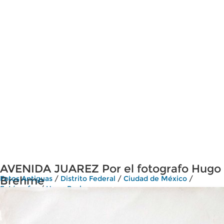
AVENIDA JUAREZ Por el fotografo Hugo
Brehme
Fotos Antiguas
/
Distrito Federal
/
Ciudad de México
/
Fotógrafos
/
Hugo Brehme