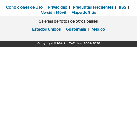
Condiciones de Uso
|
Privacidad
|
Preguntas Frecuentes
|
RSS
|
Versión Móvil
|
Mapa de Sitio
Galerías de fotos de otros países:
Estados Unidos
|
Guatemala
|
México
Copyright © MéxicoEnFotos, 2001-2026