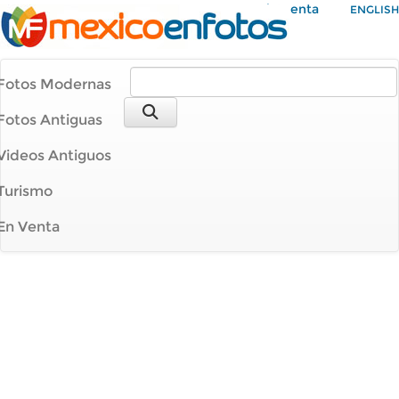
Mi Cuenta
ENGLISH
Fotos Modernas
Fotos Antiguas
Videos Antiguos
Turismo
En Venta