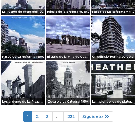
La Fuente de petroleos 1950.
Iglesia de la profesa (c. 1950)
Paseo de La Reforma y Mto a La Independencia 1950
Paseo de La Reforma 1950.
El atrio de la Villa de Guadalupe 1950.
Un edificio por Paseo de La Reforma 1950
Los andenes de La Plaza de toros Ciudad de México 1950
Zocalo y La Catedral 1950
La mejor tienda de plateria.
1
2
3
...
222
Siguiente