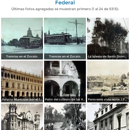
Federal
Últimas fotos agregadas se muestran primero (1 al 24 de 5313):
Tranvias en el Zocalo.
Tranvias en el Zocalo.
La Iglesia de Santo Domingo.
Palacio Municipal por el fotografo Hugo Brehme..
Patio del colegio de las Vizcainas por el fotografo Hugo Brehme.
Panorama vista norte. ( Fechada el 20 de Junio de 1905 ).