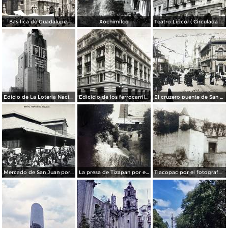
Basilica de Guadalupe.
Xochimilco
Teatro Lirico. ( Circulada el 1 de Agosto de 1926 ).
Edicio de La Loteria Nacional Ciudad de México Abril de 1964
Edicicio de los ferrocarriles.
El cruzero puente de San Francisco y Guardiola por el fotografo Felix Miret.
Mercado de San Juan por el fotografo Felix Miret
La presa de Tizapan por el fotografo Fernando Kososky. ( Circulada el 22 de Diembre de 1910 ).
Tlacopac por el fotografo Hugo Brehme.