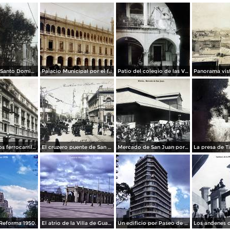
La Iglesia de Santo Domingo.
Palacio Municipal por el fotografo Hugo Brehme..
Patio del colegio de las Vizcainas por el fotografo Hugo Brehme.
Edicicio de los ferrocarriles.
El cruzero puente de San Francisco y Guardiola por el fotografo Felix Miret.
Mercado de San Juan por el fotografo Felix Miret
Reforma 1950.
El atrio de la Villa de Guadalupe 1950.
Un edificio por Paseo de La Reforma 1950