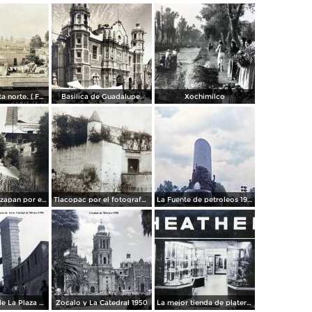
Panorama vista norte. ( Fechada el 20 de Junio de 1905 ).
Basilica de Guadalupe.
Xochimilco
La presa de Tizapan por el fotografo Fernando Kososky. ( Circulada el 22 de Diembre de 1910 ).
Tlacopac por el fotografo Hugo Brehme.
La Fuente de petroleos 1950.
Los andenes de La Plaza de toros Ciudad de México 1950
Zocalo y La Catedral 1950
La mejor tienda de plateria.