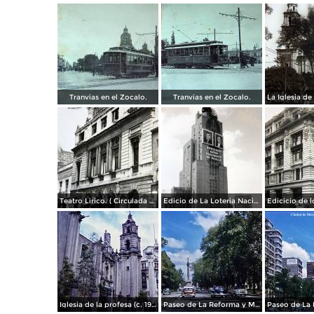
Tranvias en el Zocalo.
Tranvias en el Zocalo.
Teatro Lirico. ( Circulada el 1 de Agosto de 1926 ).
Edicio de La Loteria Nacional Ciudad de México Abril de 1964
Iglesia de la profesa (c. 1950)
Paseo de La Reforma y Mto a La Independencia 1950
Paseo de La 