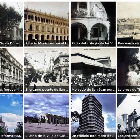
La Iglesia de Santo Domingo.
Palacio Municipal por el fotografo Hugo Brehme..
Patio del colegio de las Vizcainas por el fotografo Hugo Brehme.
Edicicio de los ferrocarriles.
El cruzero puente de San Francisco y Guardiola por el fotografo Felix Miret.
Mercado de San Juan por el fotografo Felix Miret
Reforma 1950.
El atrio de la Villa de Guadalupe 1950.
Un edificio por Paseo de La Reforma 1950