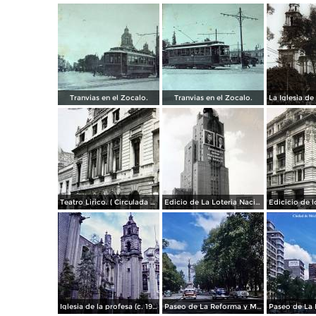
Tranvias en el Zocalo.
Tranvias en el Zocalo.
Teatro Lirico. ( Circulada el 1 de Agosto de 1926 ).
Edicio de La Loteria Nacional Ciudad de México Abril de 1964
Iglesia de la profesa (c. 1950)
Paseo de La Reforma y Mto a La Independencia 1950
Paseo de La 