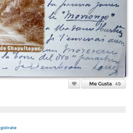
Me Gusta
49
gístrate