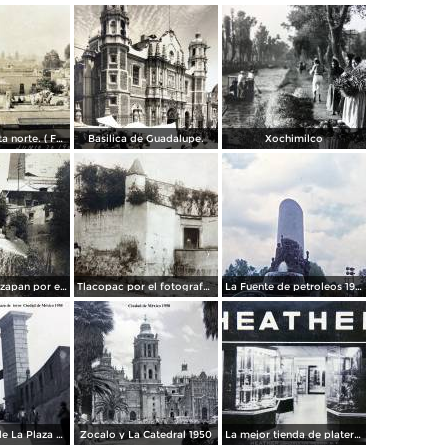
Panorama vista norte. ( Fechada el 20 de Junio de 1905 ).
Basilica de Guadalupe.
Xochimilco
La presa de Tizapan por el fotografo Fernando Kososky. ( Circulada el 22 de Diembre de 1910 ).
Tlacopac por el fotografo Hugo Brehme.
La Fuente de petroleos 1950.
Los andenes de La Plaza de toros Ciudad de México 1950
Zocalo y La Catedral 1950
La mejor tienda de plateria.