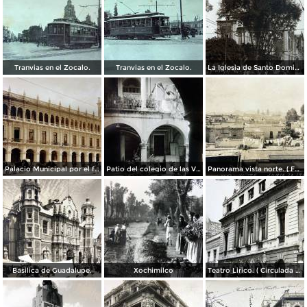
Tranvias en el Zocalo.
Tranvias en el Zocalo.
La Iglesia de Santo Domingo.
Palacio Municipal por el fotografo Hugo Brehme..
Patio del colegio de las Vizcainas por el fotografo Hugo Brehme.
Panorama vista norte. ( Fechada el 20 de Junio de 1905 ).
Basilica de Guadalupe.
Xochimilco
Teatro Lirico. ( Circulada el 1 de Agosto de 1926 ).