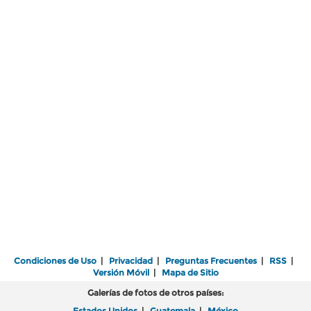
Condiciones de Uso
|
Privacidad
|
Preguntas Frecuentes
|
RSS
|
Versión Móvil
|
Mapa de Sitio
Galerías de fotos de otros países:
Estados Unidos
|
Guatemala
|
México