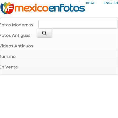
Mi Cuenta
ENGLISH
Fotos Modernas
Fotos Antiguas
Videos Antiguos
Turismo
En Venta