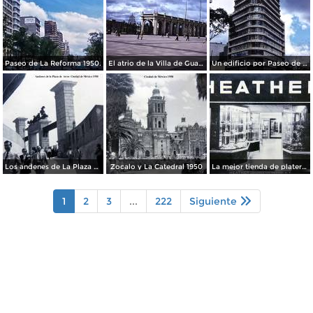
Paseo de La Reforma 1950.
El atrio de la Villa de Guadalupe 1950.
Un edificio por Paseo de La Reforma 1950
Los andenes de La Plaza de toros Ciudad de México 1950
Zocalo y La Catedral 1950
La mejor tienda de plateria.
1
2
3
...
222
Siguiente