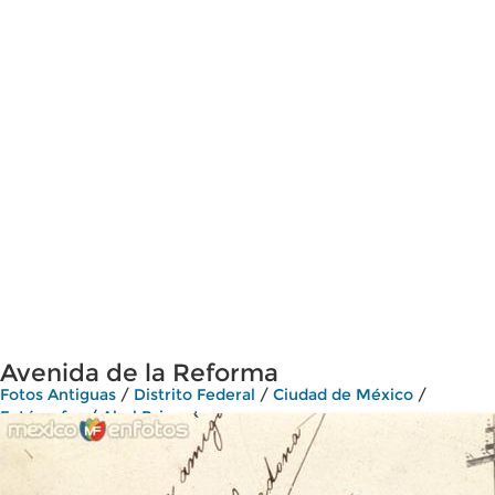
Avenida de la Reforma
Fotos Antiguas
/
Distrito Federal
/
Ciudad de México
/
Fotógrafos
/
Abel Briquet