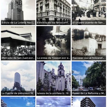
Edicio de La Loteria Nacional Ciudad de México Abril de 1964
Edicicio de los ferrocarriles.
El cruzero puente de San Francisco y Guardiola por el fotografo Felix Miret.
Mercado de San Juan por el fotografo Felix Miret
La presa de Tizapan por el fotografo Fernando Kososky. ( Circulada el 22 de Diembre de 1910 ).
Tlacopac por el fotografo Hugo Brehme.
La Fuente de petroleos 1950.
Iglesia de la profesa (c. 1950)
Paseo de La Reforma y Mto a La Independencia 1950