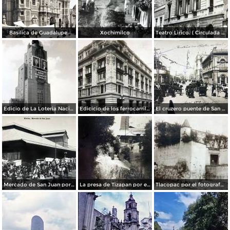
Basilica de Guadalupe.
Xochimilco
Teatro Lirico. ( Circulada el 1 de Agosto de 1926 ).
Edicio de La Loteria Nacional Ciudad de México Abril de 1964
Edicicio de los ferrocarriles.
El cruzero puente de San Francisco y Guardiola por el fotografo Felix Miret.
Mercado de San Juan por el fotografo Felix Miret
La presa de Tizapan por el fotografo Fernando Kososky. ( Circulada el 22 de Diembre de 1910 ).
Tlacopac por el fotografo Hugo Brehme.