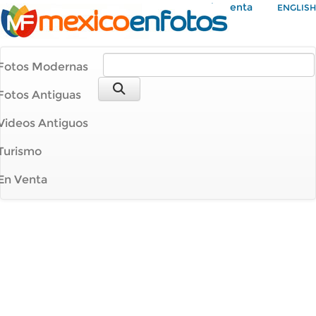
Mi Cuenta
ENGLISH
Fotos Modernas
Fotos Antiguas
Videos Antiguos
Turismo
En Venta