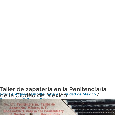
Taller de zapatería en la Penitenciaría
de la Ciudad de México
Fotos Antiguas
/
Distrito Federal
/
Ciudad de México
/
Economía y Cultura
/
Oficios