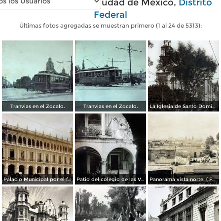
Fotos antiguas de Ciudad de México,
Distrito
Federal
Últimas fotos agregadas se muestran primero (1 al 24 de 5313):
Tranvias en el Zocalo.
Tranvias en el Zocalo.
La Iglesia de Santo Domingo.
Palacio Municipal por el fotografo Hugo Brehme..
Patio del colegio de las Vizcainas por el fotografo Hugo Brehme.
Panorama vista norte. ( Fechada el 20 de Junio de 1905 ).