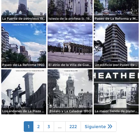
La Fuente de petroleos 1950.
Iglesia de la profesa (c. 1950)
Paseo de La Reforma y Mto a La Independencia 1950
Paseo de La Reforma 1950.
El atrio de la Villa de Guadalupe 1950.
Un edificio por Paseo de La Reforma 1950
Los andenes de La Plaza de toros Ciudad de México 1950
Zocalo y La Catedral 1950
La mejor tienda de plateria.
1
2
3
...
222
Siguiente