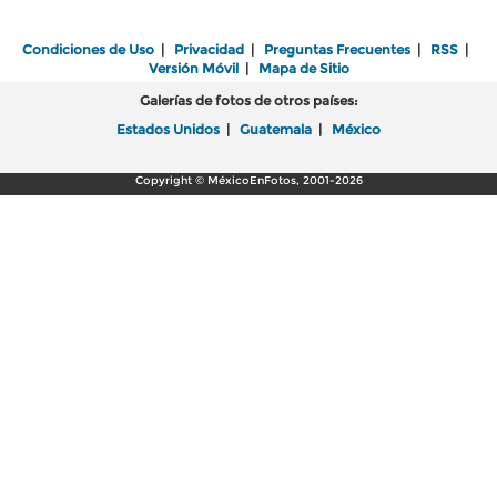
Condiciones de Uso
|
Privacidad
|
Preguntas Frecuentes
|
RSS
|
Versión Móvil
|
Mapa de Sitio
Galerías de fotos de otros países:
Estados Unidos
|
Guatemala
|
México
Copyright © MéxicoEnFotos, 2001-2026