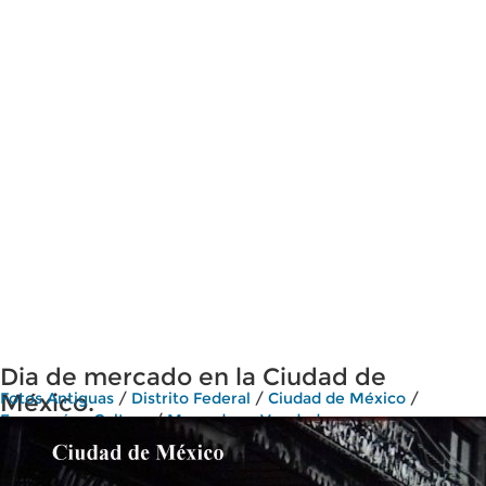
Dia de mercado en la Ciudad de
México.
Fotos Antiguas
/
Distrito Federal
/
Ciudad de México
/
Economía y Cultura
/
Mercados y Vendedores