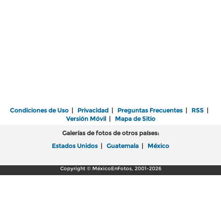
Condiciones de Uso
|
Privacidad
|
Preguntas Frecuentes
|
RSS
|
Versión Móvil
|
Mapa de Sitio
Galerías de fotos de otros países:
Estados Unidos
|
Guatemala
|
México
Copyright © MéxicoEnFotos, 2001-2026