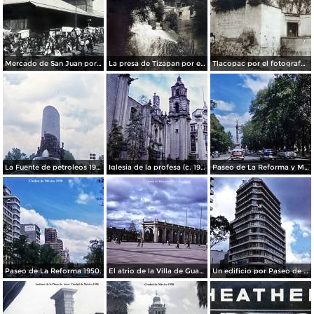
Mercado de San Juan por el fotografo Felix Miret
La presa de Tizapan por el fotografo Fernando Kososky. ( Circulada el 22 de Diembre de 1910 ).
Tlacopac por el fotografo Hugo Brehme.
La Fuente de petroleos 1950.
Iglesia de la profesa (c. 1950)
Paseo de La Reforma y Mto a La Independencia 1950
Paseo de La Reforma 1950.
El atrio de la Villa de Guadalupe 1950.
Un edificio por Paseo de La Reforma 1950