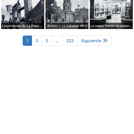
Los andenes de La Plaza de toros Ciudad de México 1950
Zocalo y La Catedral 1950
La mejor tienda de plateria.
1
2
3
...
222
Siguiente