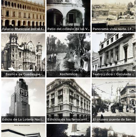
Palacio Municipal por el fotografo Hugo Brehme..
Patio del colegio de las Vizcainas por el fotografo Hugo Brehme.
Panorama vista norte. ( Fechada el 20 de Junio de 1905 ).
Basilica de Guadalupe.
Xochimilco
Teatro Lirico. ( Circulada el 1 de Agosto de 1926 ).
Edicio de La Loteria Nacional Ciudad de México Abril de 1964
Edicicio de los ferrocarriles.
El cruzero puente de San Francisco y Guardiola por el fotografo Felix Miret.