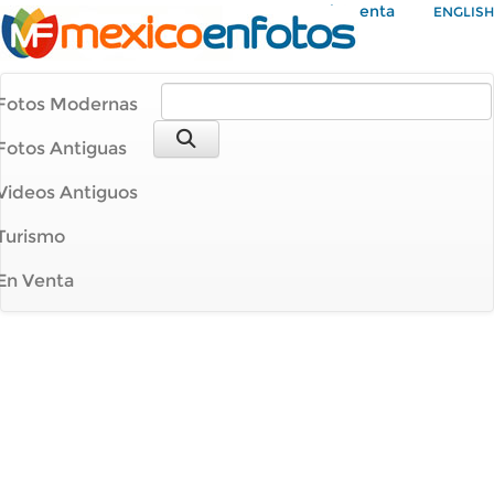
Mi Cuenta
ENGLISH
Fotos Modernas
Fotos Antiguas
Videos Antiguos
Turismo
En Venta