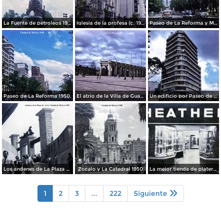
La Fuente de petroleos 1950.
Iglesia de la profesa (c. 1950)
Paseo de La Reforma y Mto a La Independencia 1950
Paseo de La Reforma 1950.
El atrio de la Villa de Guadalupe 1950.
Un edificio por Paseo de La Reforma 1950
Los andenes de La Plaza de toros Ciudad de México 1950
Zocalo y La Catedral 1950
La mejor tienda de plateria.
1
2
3
...
222
Siguiente