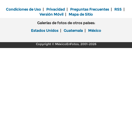
Condiciones de Uso
|
Privacidad
|
Preguntas Frecuentes
|
RSS
|
Versión Móvil
|
Mapa de Sitio
Galerías de fotos de otros países:
Estados Unidos
|
Guatemala
|
México
Copyright © MéxicoEnFotos, 2001-2026