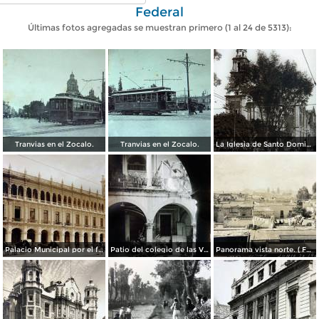
Federal
Últimas fotos agregadas se muestran primero (1 al 24 de 5313):
Tranvias en el Zocalo.
Tranvias en el Zocalo.
La Iglesia de Santo Domingo.
Palacio Municipal por el fotografo Hugo Brehme..
Patio del colegio de las Vizcainas por el fotografo Hugo Brehme.
Panorama vista norte. ( Fechada el 20 de Junio de 1905 ).