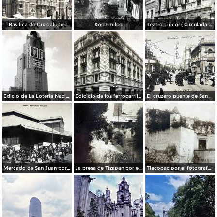
Basilica de Guadalupe.
Xochimilco
Teatro Lirico. ( Circulada el 1 de Agosto de 1926 ).
Edicio de La Loteria Nacional Ciudad de México Abril de 1964
Edicicio de los ferrocarriles.
El cruzero puente de San Francisco y Guardiola por el fotografo Felix Miret.
Mercado de San Juan por el fotografo Felix Miret
La presa de Tizapan por el fotografo Fernando Kososky. ( Circulada el 22 de Diembre de 1910 ).
Tlacopac por el fotografo Hugo Brehme.