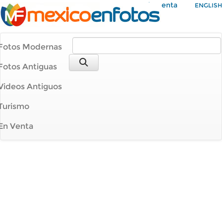
Mi Cuenta
ENGLISH
Fotos Modernas
Fotos Antiguas
Videos Antiguos
Turismo
En Venta