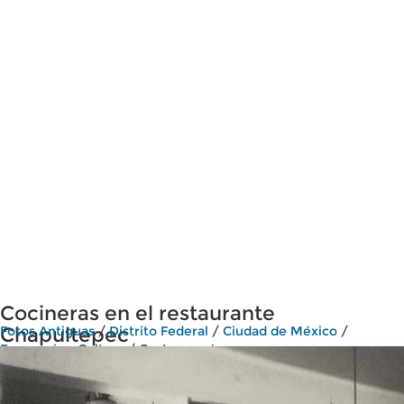
Cocineras en el restaurante
Chapultepec
Fotos Antiguas
/
Distrito Federal
/
Ciudad de México
/
Economía y Cultura
/
Gastronomía