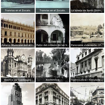
Tranvias en el Zocalo.
Tranvias en el Zocalo.
La Iglesia de Santo Domingo.
Palacio Municipal por el fotografo Hugo Brehme..
Patio del colegio de las Vizcainas por el fotografo Hugo Brehme.
Panorama vista norte. ( Fechada el 20 de Junio de 1905 ).
Basilica de Guadalupe.
Xochimilco
Teatro Lirico. ( Circulada el 1 de Agosto de 1926 ).