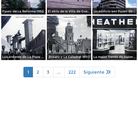
Paseo de La Reforma 1950.
El atrio de la Villa de Guadalupe 1950.
Un edificio por Paseo de La Reforma 1950
Los andenes de La Plaza de toros Ciudad de México 1950
Zocalo y La Catedral 1950
La mejor tienda de plateria.
1
2
3
...
222
Siguiente