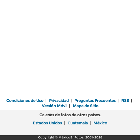
Condiciones de Uso
|
Privacidad
|
Preguntas Frecuentes
|
RSS
|
Versión Móvil
|
Mapa de Sitio
Galerías de fotos de otros países:
Estados Unidos
|
Guatemala
|
México
Copyright © MéxicoEnFotos, 2001-2026