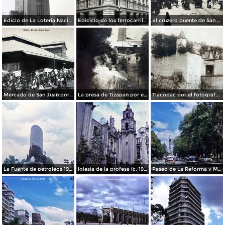
Edicio de La Loteria Nacional Ciudad de México Abril de 1964
Edicicio de los ferrocarriles.
El cruzero puente de San Francisco y Guardiola por el fotografo Felix Miret.
Mercado de San Juan por el fotografo Felix Miret
La presa de Tizapan por el fotografo Fernando Kososky. ( Circulada el 22 de Diembre de 1910 ).
Tlacopac por el fotografo Hugo Brehme.
La Fuente de petroleos 1950.
Iglesia de la profesa (c. 1950)
Paseo de La Reforma y Mto a La Independencia 1950