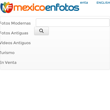
Mi Cuenta
ENGLISH
Fotos Modernas
Fotos Antiguas
Videos Antiguos
Turismo
En Venta