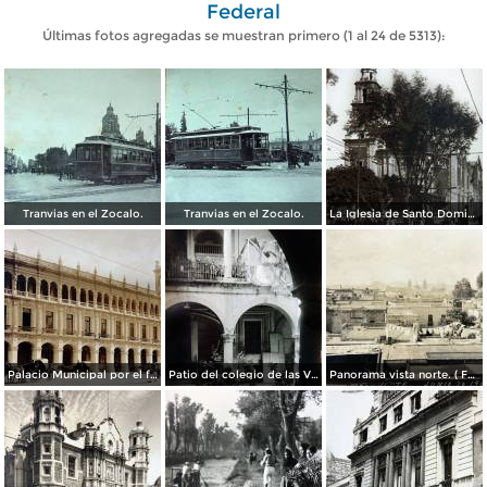
Federal
Últimas fotos agregadas se muestran primero (1 al 24 de 5313):
Tranvias en el Zocalo.
Tranvias en el Zocalo.
La Iglesia de Santo Domingo.
Palacio Municipal por el fotografo Hugo Brehme..
Patio del colegio de las Vizcainas por el fotografo Hugo Brehme.
Panorama vista norte. ( Fechada el 20 de Junio de 1905 ).