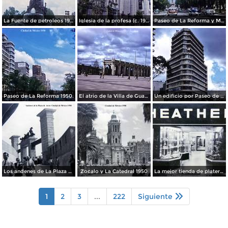
La Fuente de petroleos 1950.
Iglesia de la profesa (c. 1950)
Paseo de La Reforma y Mto a La Independencia 1950
Paseo de La Reforma 1950.
El atrio de la Villa de Guadalupe 1950.
Un edificio por Paseo de La Reforma 1950
Los andenes de La Plaza de toros Ciudad de México 1950
Zocalo y La Catedral 1950
La mejor tienda de plateria.
1
2
3
...
222
Siguiente