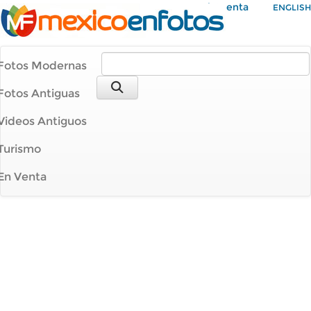
Mi Cuenta
ENGLISH
Fotos Modernas
Fotos Antiguas
Videos Antiguos
Turismo
En Venta