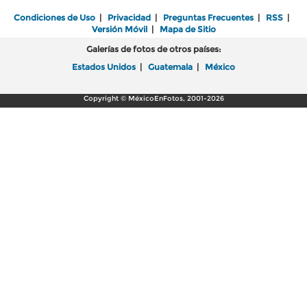
Condiciones de Uso
|
Privacidad
|
Preguntas Frecuentes
|
RSS
|
Versión Móvil
|
Mapa de Sitio
Galerías de fotos de otros países:
Estados Unidos
|
Guatemala
|
México
Copyright © MéxicoEnFotos, 2001-2026