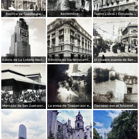
Basilica de Guadalupe.
Xochimilco
Teatro Lirico. ( Circulada el 1 de Agosto de 1926 ).
Edicio de La Loteria Nacional Ciudad de México Abril de 1964
Edicicio de los ferrocarriles.
El cruzero puente de San Francisco y Guardiola por el fotografo Felix Miret.
Mercado de San Juan por el fotografo Felix Miret
La presa de Tizapan por el fotografo Fernando Kososky. ( Circulada el 22 de Diembre de 1910 ).
Tlacopac por el fotografo Hugo Brehme.