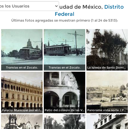
Fotos antiguas de Ciudad de México,
Distrito
Federal
Últimas fotos agregadas se muestran primero (1 al 24 de 5313):
Tranvias en el Zocalo.
Tranvias en el Zocalo.
La Iglesia de Santo Domingo.
Palacio Municipal por el fotografo Hugo Brehme..
Patio del colegio de las Vizcainas por el fotografo Hugo Brehme.
Panorama vista norte. ( Fechada el 20 de Junio de 1905 ).