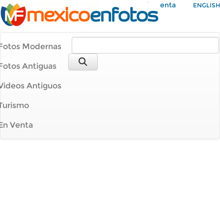
Mi Cuenta
ENGLISH
Fotos Modernas
Fotos Antiguas
Videos Antiguos
Turismo
En Venta