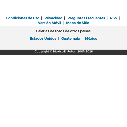
Condiciones de Uso
|
Privacidad
|
Preguntas Frecuentes
|
RSS
|
Versión Móvil
|
Mapa de Sitio
Galerías de fotos de otros países:
Estados Unidos
|
Guatemala
|
México
Copyright © MéxicoEnFotos, 2001-2026