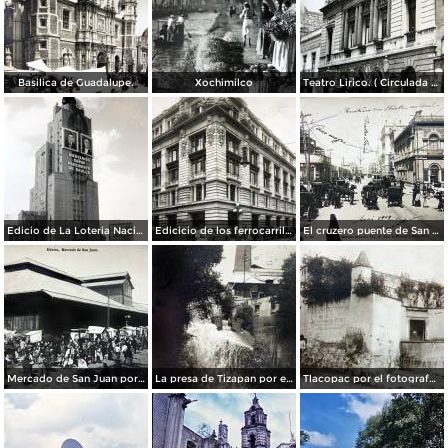
Basilica de Guadalupe.
Xochimilco
Teatro Lirico. ( Circulada el 1 de Agosto de 1926 ).
Edicio de La Loteria Nacional Ciudad de México Abril de 1964
Edicicio de los ferrocarriles.
El cruzero puente de San Francisco y Guardiola por el fotografo Felix Miret.
Mercado de San Juan por el fotografo Felix Miret
La presa de Tizapan por el fotografo Fernando Kososky. ( Circulada el 22 de Diembre de 1910 ).
Tlacopac por el fotografo Hugo Brehme.