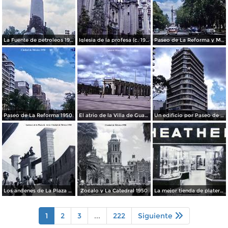
La Fuente de petroleos 1950.
Iglesia de la profesa (c. 1950)
Paseo de La Reforma y Mto a La Independencia 1950
Paseo de La Reforma 1950.
El atrio de la Villa de Guadalupe 1950.
Un edificio por Paseo de La Reforma 1950
Los andenes de La Plaza de toros Ciudad de México 1950
Zocalo y La Catedral 1950
La mejor tienda de plateria.
1
2
3
...
222
Siguiente