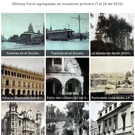
Últimas fotos agregadas se muestran primero (1 al 24 de 5313):
Tranvias en el Zocalo.
Tranvias en el Zocalo.
La Iglesia de Santo Domingo.
Palacio Municipal por el fotografo Hugo Brehme..
Patio del colegio de las Vizcainas por el fotografo Hugo Brehme.
Panorama vista norte. ( Fechada el 20 de Junio de 1905 ).