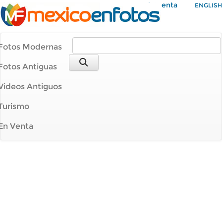
Mi Cuenta
ENGLISH
Fotos Modernas
Fotos Antiguas
Videos Antiguos
Turismo
En Venta