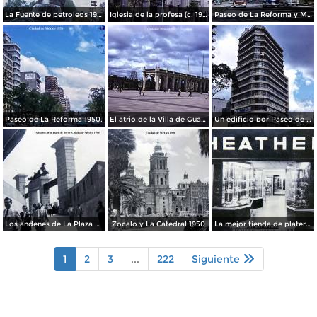
La Fuente de petroleos 1950.
Iglesia de la profesa (c. 1950)
Paseo de La Reforma y Mto a La Independencia 1950
Paseo de La Reforma 1950.
El atrio de la Villa de Guadalupe 1950.
Un edificio por Paseo de La Reforma 1950
Los andenes de La Plaza de toros Ciudad de México 1950
Zocalo y La Catedral 1950
La mejor tienda de plateria.
1
2
3
...
222
Siguiente