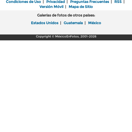
Condiciones de Uso
|
Privacidad
|
Preguntas Frecuentes
|
RSS
|
Versión Móvil
|
Mapa de Sitio
Galerías de fotos de otros países:
Estados Unidos
|
Guatemala
|
México
Copyright © MéxicoEnFotos, 2001-2026