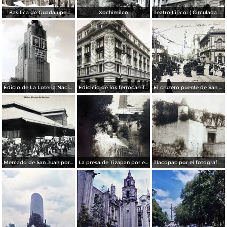
Basilica de Guadalupe.
Xochimilco
Teatro Lirico. ( Circulada el 1 de Agosto de 1926 ).
Edicio de La Loteria Nacional Ciudad de México Abril de 1964
Edicicio de los ferrocarriles.
El cruzero puente de San Francisco y Guardiola por el fotografo Felix Miret.
Mercado de San Juan por el fotografo Felix Miret
La presa de Tizapan por el fotografo Fernando Kososky. ( Circulada el 22 de Diembre de 1910 ).
Tlacopac por el fotografo Hugo Brehme.