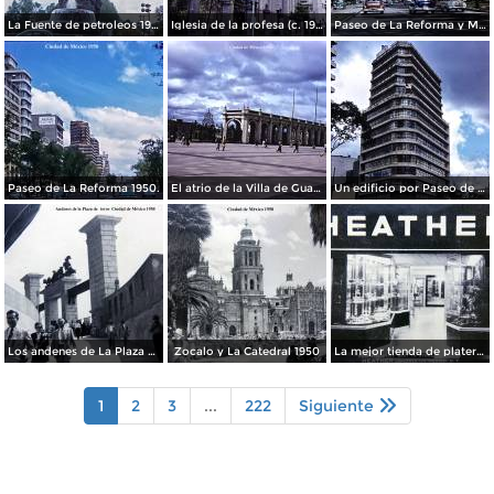
La Fuente de petroleos 1950.
Iglesia de la profesa (c. 1950)
Paseo de La Reforma y Mto a La Independencia 1950
Paseo de La Reforma 1950.
El atrio de la Villa de Guadalupe 1950.
Un edificio por Paseo de La Reforma 1950
Los andenes de La Plaza de toros Ciudad de México 1950
Zocalo y La Catedral 1950
La mejor tienda de plateria.
1
2
3
...
222
Siguiente