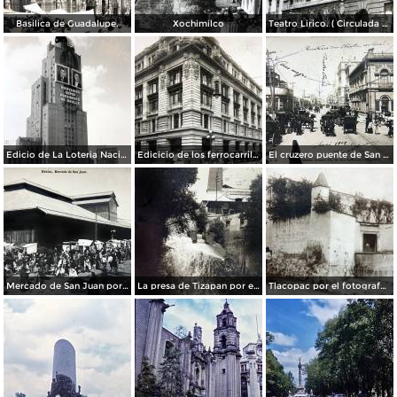
Basilica de Guadalupe.
Xochimilco
Teatro Lirico. ( Circulada el 1 de Agosto de 1926 ).
Edicio de La Loteria Nacional Ciudad de México Abril de 1964
Edicicio de los ferrocarriles.
El cruzero puente de San Francisco y Guardiola por el fotografo Felix Miret.
Mercado de San Juan por el fotografo Felix Miret
La presa de Tizapan por el fotografo Fernando Kososky. ( Circulada el 22 de Diembre de 1910 ).
Tlacopac por el fotografo Hugo Brehme.