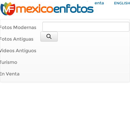
Mi Cuenta
ENGLISH
Fotos Modernas
Fotos Antiguas
Videos Antiguos
Turismo
En Venta