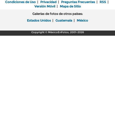
Condiciones de Uso
|
Privacidad
|
Preguntas Frecuentes
|
RSS
|
Versión Móvil
|
Mapa de Sitio
Galerías de fotos de otros países:
Estados Unidos
|
Guatemala
|
México
Copyright © MéxicoEnFotos, 2001-2026