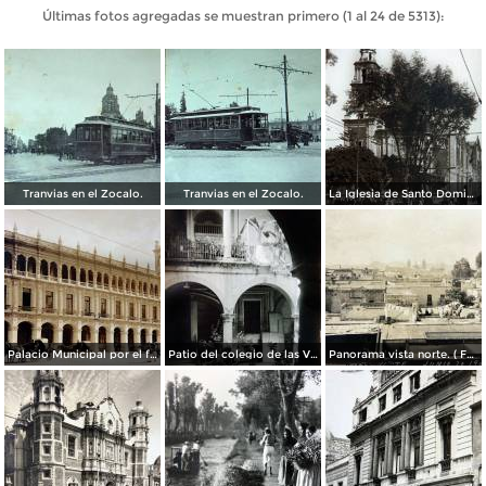
Últimas fotos agregadas se muestran primero (1 al 24 de 5313):
Tranvias en el Zocalo.
Tranvias en el Zocalo.
La Iglesia de Santo Domingo.
Palacio Municipal por el fotografo Hugo Brehme..
Patio del colegio de las Vizcainas por el fotografo Hugo Brehme.
Panorama vista norte. ( Fechada el 20 de Junio de 1905 ).