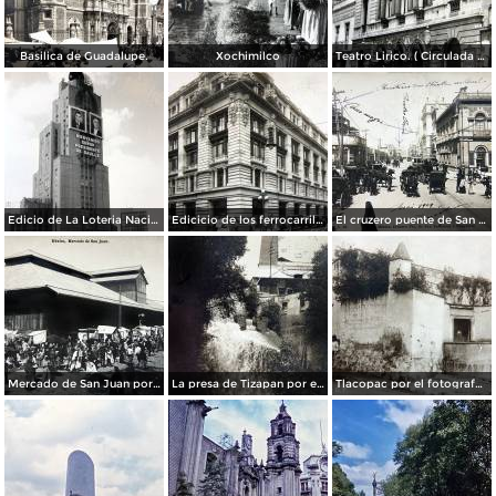
Basilica de Guadalupe.
Xochimilco
Teatro Lirico. ( Circulada el 1 de Agosto de 1926 ).
Edicio de La Loteria Nacional Ciudad de México Abril de 1964
Edicicio de los ferrocarriles.
El cruzero puente de San Francisco y Guardiola por el fotografo Felix Miret.
Mercado de San Juan por el fotografo Felix Miret
La presa de Tizapan por el fotografo Fernando Kososky. ( Circulada el 22 de Diembre de 1910 ).
Tlacopac por el fotografo Hugo Brehme.