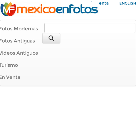
Mi Cuenta
ENGLISH
Fotos Modernas
Fotos Antiguas
Videos Antiguos
Turismo
En Venta