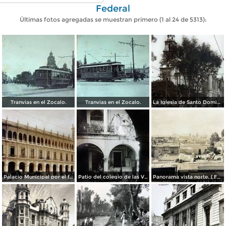
Federal
Últimas fotos agregadas se muestran primero (1 al 24 de 5313):
Tranvias en el Zocalo.
Tranvias en el Zocalo.
La Iglesia de Santo Domingo.
Palacio Municipal por el fotografo Hugo Brehme..
Patio del colegio de las Vizcainas por el fotografo Hugo Brehme.
Panorama vista norte. ( Fechada el 20 de Junio de 1905 ).