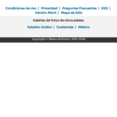
Condiciones de Uso
|
Privacidad
|
Preguntas Frecuentes
|
RSS
|
Versión Móvil
|
Mapa de Sitio
Galerías de fotos de otros países:
Estados Unidos
|
Guatemala
|
México
Copyright © MéxicoEnFotos, 2001-2026