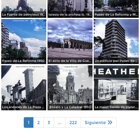
La Fuente de petroleos 1950.
Iglesia de la profesa (c. 1950)
Paseo de La Reforma y Mto a La Independencia 1950
Paseo de La Reforma 1950.
El atrio de la Villa de Guadalupe 1950.
Un edificio por Paseo de La Reforma 1950
Los andenes de La Plaza de toros Ciudad de México 1950
Zocalo y La Catedral 1950
La mejor tienda de plateria.
1
2
3
...
222
Siguiente