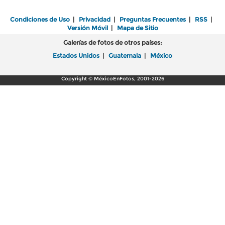
Condiciones de Uso
|
Privacidad
|
Preguntas Frecuentes
|
RSS
|
Versión Móvil
|
Mapa de Sitio
Galerías de fotos de otros países:
Estados Unidos
|
Guatemala
|
México
Copyright © MéxicoEnFotos, 2001-2026