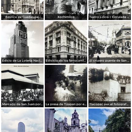
Basilica de Guadalupe.
Xochimilco
Teatro Lirico. ( Circulada el 1 de Agosto de 1926 ).
Edicio de La Loteria Nacional Ciudad de México Abril de 1964
Edicicio de los ferrocarriles.
El cruzero puente de San Francisco y Guardiola por el fotografo Felix Miret.
Mercado de San Juan por el fotografo Felix Miret
La presa de Tizapan por el fotografo Fernando Kososky. ( Circulada el 22 de Diembre de 1910 ).
Tlacopac por el fotografo Hugo Brehme.