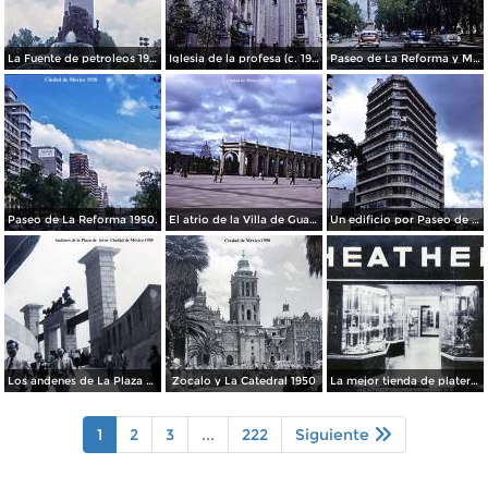
La Fuente de petroleos 1950.
Iglesia de la profesa (c. 1950)
Paseo de La Reforma y Mto a La Independencia 1950
Paseo de La Reforma 1950.
El atrio de la Villa de Guadalupe 1950.
Un edificio por Paseo de La Reforma 1950
Los andenes de La Plaza de toros Ciudad de México 1950
Zocalo y La Catedral 1950
La mejor tienda de plateria.
1
2
3
...
222
Siguiente