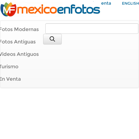
Mi Cuenta
ENGLISH
Fotos Modernas
Fotos Antiguas
Videos Antiguos
Turismo
En Venta