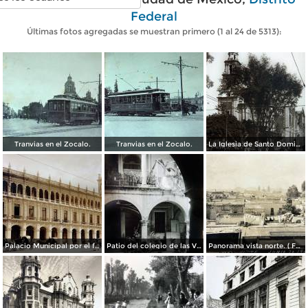
Federal
Últimas fotos agregadas se muestran primero (1 al 24 de 5313):
Tranvias en el Zocalo.
Tranvias en el Zocalo.
La Iglesia de Santo Domingo.
Palacio Municipal por el fotografo Hugo Brehme..
Patio del colegio de las Vizcainas por el fotografo Hugo Brehme.
Panorama vista norte. ( Fechada el 20 de Junio de 1905 ).