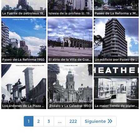
La Fuente de petroleos 1950.
Iglesia de la profesa (c. 1950)
Paseo de La Reforma y Mto a La Independencia 1950
Paseo de La Reforma 1950.
El atrio de la Villa de Guadalupe 1950.
Un edificio por Paseo de La Reforma 1950
Los andenes de La Plaza de toros Ciudad de México 1950
Zocalo y La Catedral 1950
La mejor tienda de plateria.
1
2
3
...
222
Siguiente