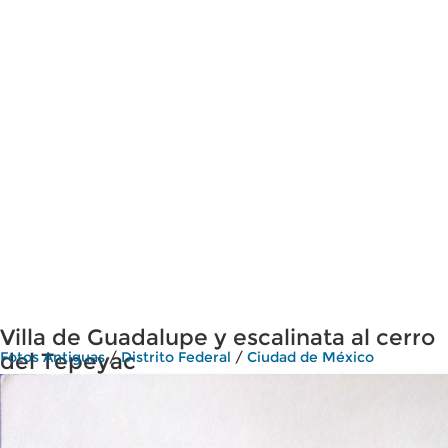
Villa de Guadalupe y escalinata al cerro
del Tepeyac
Fotos Antiguas
/
Distrito Federal
/
Ciudad de México