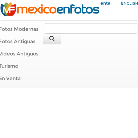
Mi Cuenta
ENGLISH
Fotos Modernas
Fotos Antiguas
Videos Antiguos
Turismo
En Venta