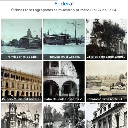
Federal
Últimas fotos agregadas se muestran primero (1 al 24 de 5313):
Tranvias en el Zocalo.
Tranvias en el Zocalo.
La Iglesia de Santo Domingo.
Palacio Municipal por el fotografo Hugo Brehme..
Patio del colegio de las Vizcainas por el fotografo Hugo Brehme.
Panorama vista norte. ( Fechada el 20 de Junio de 1905 ).