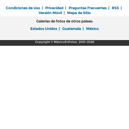
Condiciones de Uso
|
Privacidad
|
Preguntas Frecuentes
|
RSS
|
Versión Móvil
|
Mapa de Sitio
Galerías de fotos de otros países:
Estados Unidos
|
Guatemala
|
México
Copyright © MéxicoEnFotos, 2001-2026