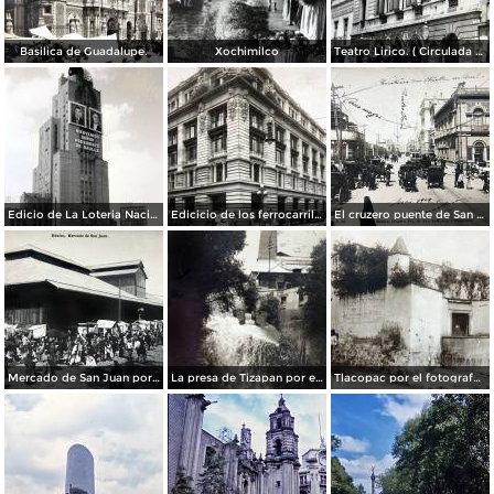
Basilica de Guadalupe.
Xochimilco
Teatro Lirico. ( Circulada el 1 de Agosto de 1926 ).
Edicio de La Loteria Nacional Ciudad de México Abril de 1964
Edicicio de los ferrocarriles.
El cruzero puente de San Francisco y Guardiola por el fotografo Felix Miret.
Mercado de San Juan por el fotografo Felix Miret
La presa de Tizapan por el fotografo Fernando Kososky. ( Circulada el 22 de Diembre de 1910 ).
Tlacopac por el fotografo Hugo Brehme.