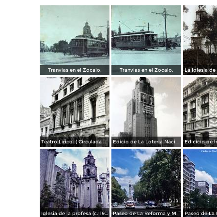
Tranvias en el Zocalo.
Tranvias en el Zocalo.
Teatro Lirico. ( Circulada el 1 de Agosto de 1926 ).
Edicio de La Loteria Nacional Ciudad de México Abril de 1964
Iglesia de la profesa (c. 1950)
Paseo de La Reforma y Mto a La Independencia 1950
Paseo de La 