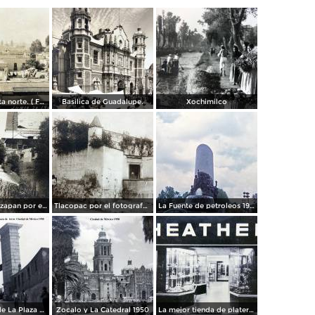
Panorama vista norte. ( Fechada el 20 de Junio de 1905 ).
Basilica de Guadalupe.
Xochimilco
La presa de Tizapan por el fotografo Fernando Kososky. ( Circulada el 22 de Diembre de 1910 ).
Tlacopac por el fotografo Hugo Brehme.
La Fuente de petroleos 1950.
Los andenes de La Plaza de toros Ciudad de México 1950
Zocalo y La Catedral 1950
La mejor tienda de plateria.