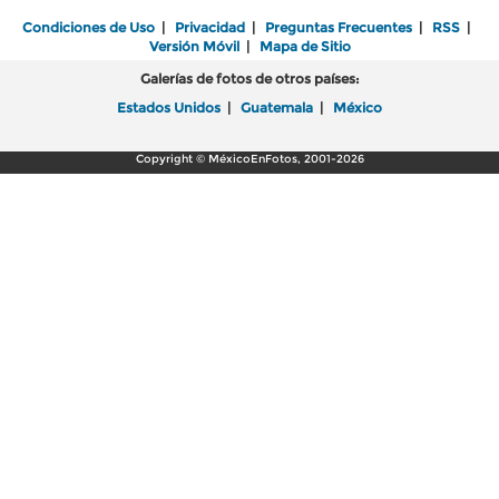
Condiciones de Uso
|
Privacidad
|
Preguntas Frecuentes
|
RSS
|
Versión Móvil
|
Mapa de Sitio
Galerías de fotos de otros países:
Estados Unidos
|
Guatemala
|
México
Copyright © MéxicoEnFotos, 2001-2026