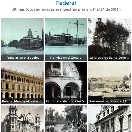
Federal
Últimas fotos agregadas se muestran primero (1 al 24 de 5313):
Tranvias en el Zocalo.
Tranvias en el Zocalo.
La Iglesia de Santo Domingo.
Palacio Municipal por el fotografo Hugo Brehme..
Patio del colegio de las Vizcainas por el fotografo Hugo Brehme.
Panorama vista norte. ( Fechada el 20 de Junio de 1905 ).