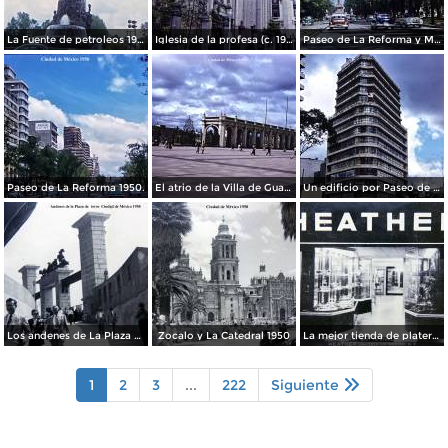
La Fuente de petroleos 1950.
Iglesia de la profesa (c. 1950)
Paseo de La Reforma y Mto a La Independencia 1950
Paseo de La Reforma 1950.
El atrio de la Villa de Guadalupe 1950.
Un edificio por Paseo de La Reforma 1950
Los andenes de La Plaza de toros Ciudad de México 1950
Zocalo y La Catedral 1950
La mejor tienda de plateria.
1
2
3
...
222
Siguiente