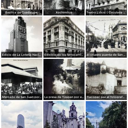
Basilica de Guadalupe.
Xochimilco
Teatro Lirico. ( Circulada el 1 de Agosto de 1926 ).
Edicio de La Loteria Nacional Ciudad de México Abril de 1964
Edicicio de los ferrocarriles.
El cruzero puente de San Francisco y Guardiola por el fotografo Felix Miret.
Mercado de San Juan por el fotografo Felix Miret
La presa de Tizapan por el fotografo Fernando Kososky. ( Circulada el 22 de Diembre de 1910 ).
Tlacopac por el fotografo Hugo Brehme.