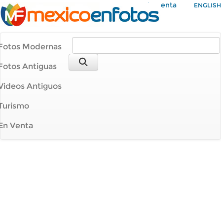
Mi Cuenta
ENGLISH
Fotos Modernas
Fotos Antiguas
Videos Antiguos
Turismo
En Venta