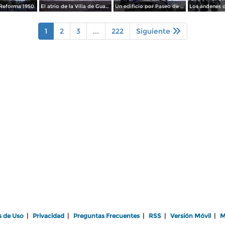
Reforma 1950.
El atrio de la Villa de Guadalupe 1950.
Un edificio por Paseo de La Reforma 1950
1
2
3
...
222
Siguiente
s de Uso
|
Privacidad
|
Preguntas Frecuentes
|
RSS
|
Versión Móvil
|
M