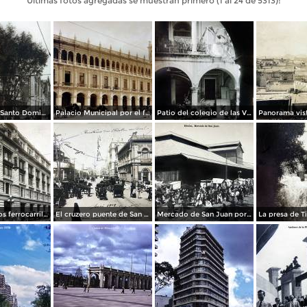
Últimas fotos agregadas se muestran primero (1 al 24 de 5313):
La Iglesia de Santo Domingo.
Palacio Municipal por el fotografo Hugo Brehme..
Patio del colegio de las Vizcainas por el fotografo Hugo Brehme.
Edicicio de los ferrocarriles.
El cruzero puente de San Francisco y Guardiola por el fotografo Felix Miret.
Mercado de San Juan por el fotografo Felix Miret