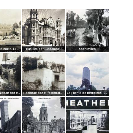
Panorama vista norte. ( Fechada el 20 de Junio de 1905 ).
Basilica de Guadalupe.
Xochimilco
La presa de Tizapan por el fotografo Fernando Kososky. ( Circulada el 22 de Diembre de 1910 ).
Tlacopac por el fotografo Hugo Brehme.
La Fuente de petroleos 1950.