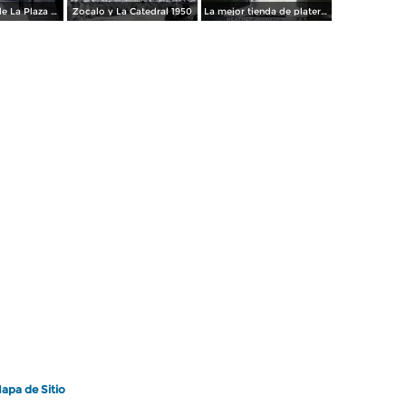
Los andenes de La Plaza de toros Ciudad de México 1950
Zocalo y La Catedral 1950
La mejor tienda de plateria.
apa de Sitio