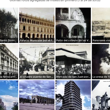
Últimas fotos agregadas se muestran primero (1 al 24 de 5313):
La Iglesia de Santo Domingo.
Palacio Municipal por el fotografo Hugo Brehme..
Patio del colegio de las Vizcainas por el fotografo Hugo Brehme.
Edicicio de los ferrocarriles.
El cruzero puente de San Francisco y Guardiola por el fotografo Felix Miret.
Mercado de San Juan por el fotografo Felix Miret