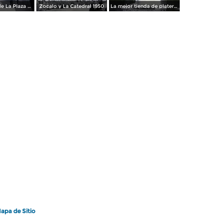
Los andenes de La Plaza de toros Ciudad de México 1950
Zocalo y La Catedral 1950
La mejor tienda de plateria.
apa de Sitio