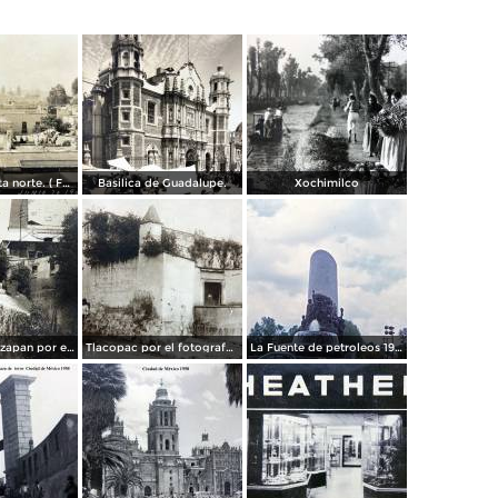
Panorama vista norte. ( Fechada el 20 de Junio de 1905 ).
Basilica de Guadalupe.
Xochimilco
La presa de Tizapan por el fotografo Fernando Kososky. ( Circulada el 22 de Diembre de 1910 ).
Tlacopac por el fotografo Hugo Brehme.
La Fuente de petroleos 1950.