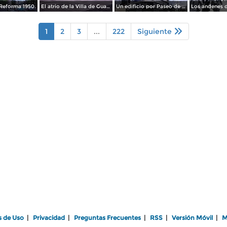
Reforma 1950.
El atrio de la Villa de Guadalupe 1950.
Un edificio por Paseo de La Reforma 1950
1
2
3
...
222
Siguiente
s de Uso
|
Privacidad
|
Preguntas Frecuentes
|
RSS
|
Versión Móvil
|
M