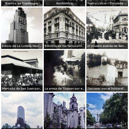
Basilica de Guadalupe.
Xochimilco
Teatro Lirico. ( Circulada el 1 de Agosto de 1926 ).
Edicio de La Loteria Nacional Ciudad de México Abril de 1964
Edicicio de los ferrocarriles.
El cruzero puente de San Francisco y Guardiola por el fotografo Felix Miret.
Mercado de San Juan por el fotografo Felix Miret
La presa de Tizapan por el fotografo Fernando Kososky. ( Circulada el 22 de Diembre de 1910 ).
Tlacopac por el fotografo Hugo Brehme.