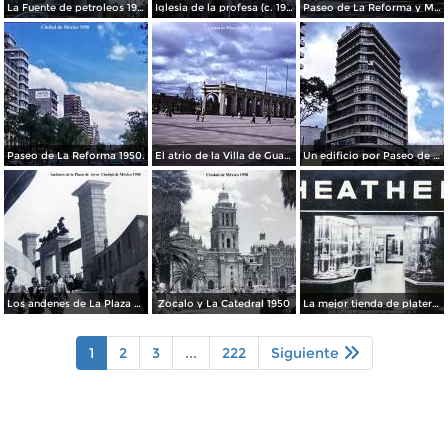
La Fuente de petroleos 1950.
Iglesia de la profesa (c. 1950)
Paseo de La Reforma y Mto a La Independencia 1950
Paseo de La Reforma 1950.
El atrio de la Villa de Guadalupe 1950.
Un edificio por Paseo de La Reforma 1950
Los andenes de La Plaza de toros Ciudad de México 1950
Zocalo y La Catedral 1950
La mejor tienda de plateria.
1
2
3
...
222
Siguiente