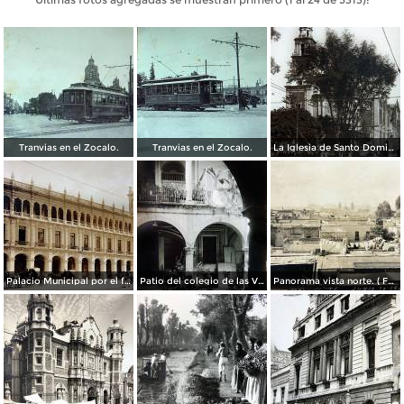
Tranvias en el Zocalo.
Tranvias en el Zocalo.
La Iglesia de Santo Domingo.
Palacio Municipal por el fotografo Hugo Brehme..
Patio del colegio de las Vizcainas por el fotografo Hugo Brehme.
Panorama vista norte. ( Fechada el 20 de Junio de 1905 ).