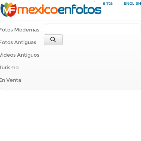
Mi Cuenta
ENGLISH
Fotos Modernas
Fotos Antiguas
Videos Antiguos
Turismo
En Venta