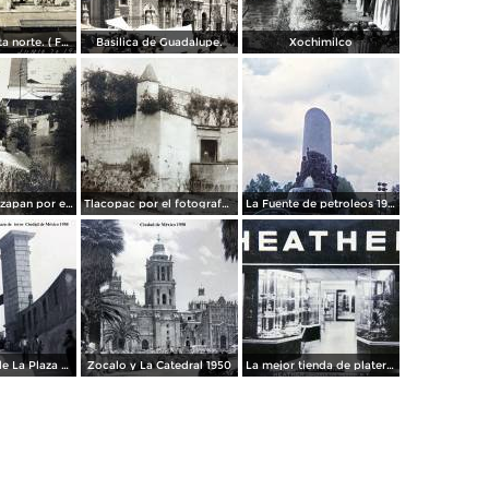
Panorama vista norte. ( Fechada el 20 de Junio de 1905 ).
Basilica de Guadalupe.
Xochimilco
La presa de Tizapan por el fotografo Fernando Kososky. ( Circulada el 22 de Diembre de 1910 ).
Tlacopac por el fotografo Hugo Brehme.
La Fuente de petroleos 1950.
Los andenes de La Plaza de toros Ciudad de México 1950
Zocalo y La Catedral 1950
La mejor tienda de plateria.