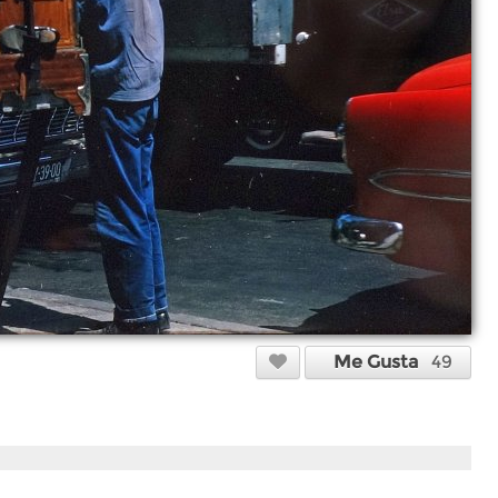
Me Gusta
49