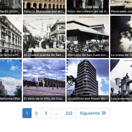
La Iglesia de Santo Domingo.
Palacio Municipal por el fotografo Hugo Brehme..
Patio del colegio de las Vizcainas por el fotografo Hugo Brehme.
Edicicio de los ferrocarriles.
El cruzero puente de San Francisco y Guardiola por el fotografo Felix Miret.
Mercado de San Juan por el fotografo Felix Miret
Reforma 1950.
El atrio de la Villa de Guadalupe 1950.
Un edificio por Paseo de La Reforma 1950
1
2
3
...
222
Siguiente