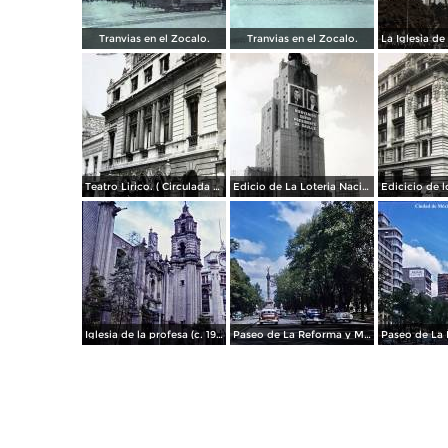
Tranvias en el Zocalo.
Tranvias en el Zocalo.
Teatro Lirico. ( Circulada el 1 de Agosto de 1926 ).
Edicio de La Loteria Nacional Ciudad de México Abril de 1964
Iglesia de la profesa (c. 1950)
Paseo de La Reforma y Mto a La Independencia 1950
Paseo de La 