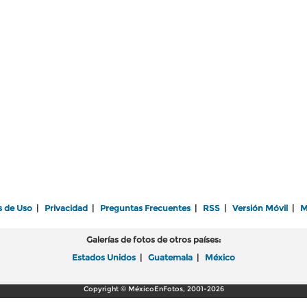
s de Uso
|
Privacidad
|
Preguntas Frecuentes
|
RSS
|
Versión Móvil
|
M
Galerías de fotos de otros países:
Estados Unidos
|
Guatemala
|
México
Copyright © MéxicoEnFotos, 2001-2026