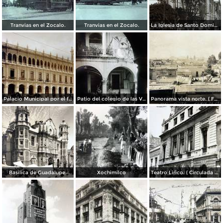
Tranvias en el Zocalo.
Tranvias en el Zocalo.
La Iglesia de Santo Domingo.
Palacio Municipal por el fotografo Hugo Brehme..
Patio del colegio de las Vizcainas por el fotografo Hugo Brehme.
Panorama vista norte. ( Fechada el 20 de Junio de 1905 ).
Basilica de Guadalupe.
Xochimilco
Teatro Lirico. ( Circulada el 1 de Agosto de 1926 ).