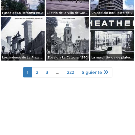
Paseo de La Reforma 1950.
El atrio de la Villa de Guadalupe 1950.
Un edificio por Paseo de La Reforma 1950
Los andenes de La Plaza de toros Ciudad de México 1950
Zocalo y La Catedral 1950
La mejor tienda de plateria.
1
2
3
...
222
Siguiente