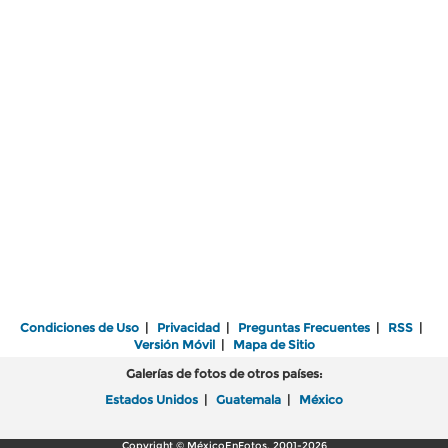
Condiciones de Uso
|
Privacidad
|
Preguntas Frecuentes
|
RSS
|
Versión Móvil
|
Mapa de Sitio
Galerías de fotos de otros países:
Estados Unidos
|
Guatemala
|
México
Copyright © MéxicoEnFotos, 2001-2026