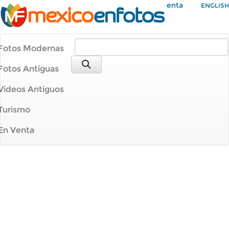
Mi Cuenta
ENGLISH
Fotos Modernas
Fotos Antiguas
Videos Antiguos
Turismo
En Venta