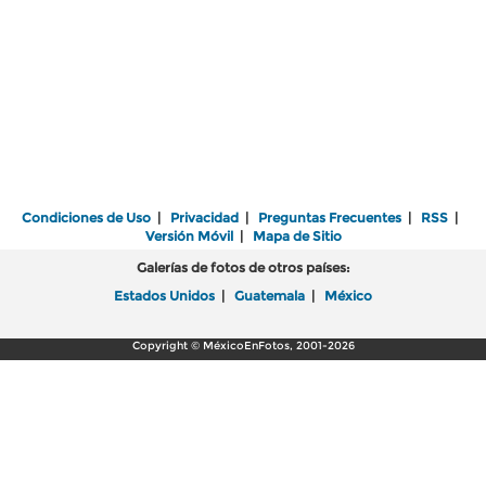
Condiciones de Uso
|
Privacidad
|
Preguntas Frecuentes
|
RSS
|
Versión Móvil
|
Mapa de Sitio
Galerías de fotos de otros países:
Estados Unidos
|
Guatemala
|
México
Copyright © MéxicoEnFotos, 2001-2026