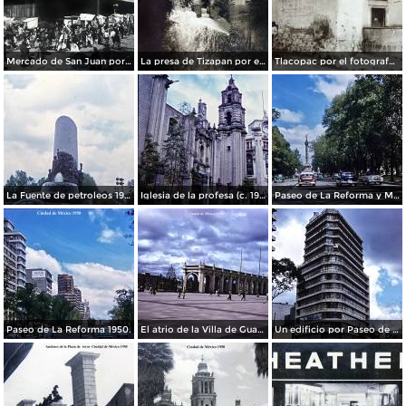
Mercado de San Juan por el fotografo Felix Miret
La presa de Tizapan por el fotografo Fernando Kososky. ( Circulada el 22 de Diembre de 1910 ).
Tlacopac por el fotografo Hugo Brehme.
La Fuente de petroleos 1950.
Iglesia de la profesa (c. 1950)
Paseo de La Reforma y Mto a La Independencia 1950
Paseo de La Reforma 1950.
El atrio de la Villa de Guadalupe 1950.
Un edificio por Paseo de La Reforma 1950