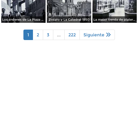
Los andenes de La Plaza de toros Ciudad de México 1950
Zocalo y La Catedral 1950
La mejor tienda de plateria.
1
2
3
...
222
Siguiente