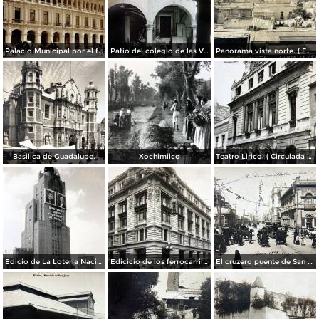
Palacio Municipal por el fotografo Hugo Brehme..
Patio del colegio de las Vizcainas por el fotografo Hugo Brehme.
Panorama vista norte. ( Fechada el 20 de Junio de 1905 ).
Basilica de Guadalupe.
Xochimilco
Teatro Lirico. ( Circulada el 1 de Agosto de 1926 ).
Edicio de La Loteria Nacional Ciudad de México Abril de 1964
Edicicio de los ferrocarriles.
El cruzero puente de San Francisco y Guardiola por el fotografo Felix Miret.