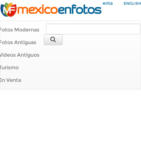
Mi Cuenta
ENGLISH
Fotos Modernas
Fotos Antiguas
Videos Antiguos
Turismo
En Venta