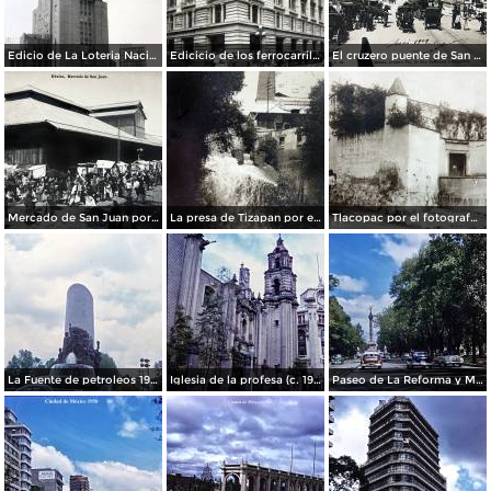
Edicio de La Loteria Nacional Ciudad de México Abril de 1964
Edicicio de los ferrocarriles.
El cruzero puente de San Francisco y Guardiola por el fotografo Felix Miret.
Mercado de San Juan por el fotografo Felix Miret
La presa de Tizapan por el fotografo Fernando Kososky. ( Circulada el 22 de Diembre de 1910 ).
Tlacopac por el fotografo Hugo Brehme.
La Fuente de petroleos 1950.
Iglesia de la profesa (c. 1950)
Paseo de La Reforma y Mto a La Independencia 1950