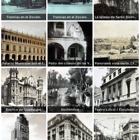
Tranvias en el Zocalo.
Tranvias en el Zocalo.
La Iglesia de Santo Domingo.
Palacio Municipal por el fotografo Hugo Brehme..
Patio del colegio de las Vizcainas por el fotografo Hugo Brehme.
Panorama vista norte. ( Fechada el 20 de Junio de 1905 ).
Basilica de Guadalupe.
Xochimilco
Teatro Lirico. ( Circulada el 1 de Agosto de 1926 ).