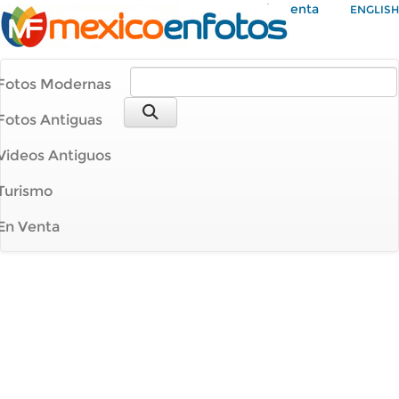
Mi Cuenta
ENGLISH
Fotos Modernas
Fotos Antiguas
Videos Antiguos
Turismo
En Venta