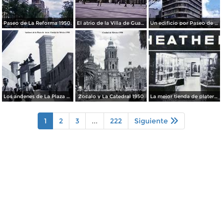
Paseo de La Reforma 1950.
El atrio de la Villa de Guadalupe 1950.
Un edificio por Paseo de La Reforma 1950
Los andenes de La Plaza de toros Ciudad de México 1950
Zocalo y La Catedral 1950
La mejor tienda de plateria.
1
2
3
...
222
Siguiente