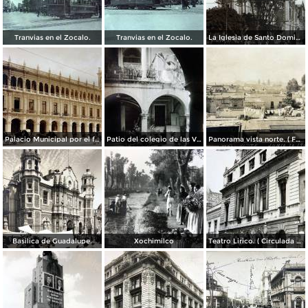
Tranvias en el Zocalo.
Tranvias en el Zocalo.
La Iglesia de Santo Domingo.
Palacio Municipal por el fotografo Hugo Brehme..
Patio del colegio de las Vizcainas por el fotografo Hugo Brehme.
Panorama vista norte. ( Fechada el 20 de Junio de 1905 ).
Basilica de Guadalupe.
Xochimilco
Teatro Lirico. ( Circulada el 1 de Agosto de 1926 ).