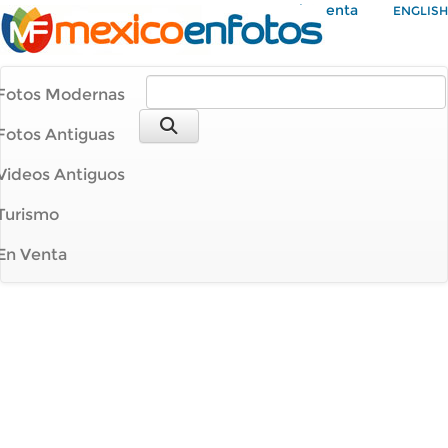
Mi Cuenta
ENGLISH
Fotos Modernas
Fotos Antiguas
Videos Antiguos
Turismo
En Venta