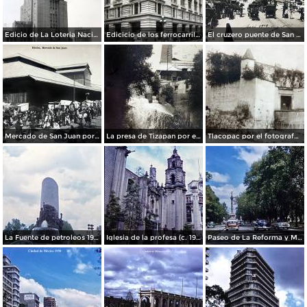
Edicio de La Loteria Nacional Ciudad de México Abril de 1964
Edicicio de los ferrocarriles.
El cruzero puente de San Francisco y Guardiola por el fotografo Felix Miret.
Mercado de San Juan por el fotografo Felix Miret
La presa de Tizapan por el fotografo Fernando Kososky. ( Circulada el 22 de Diembre de 1910 ).
Tlacopac por el fotografo Hugo Brehme.
La Fuente de petroleos 1950.
Iglesia de la profesa (c. 1950)
Paseo de La Reforma y Mto a La Independencia 1950