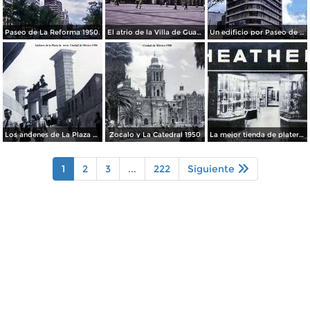
Paseo de La Reforma 1950.
El atrio de la Villa de Guadalupe 1950.
Un edificio por Paseo de La Reforma 1950
Los andenes de La Plaza de toros Ciudad de México 1950
Zocalo y La Catedral 1950
La mejor tienda de plateria.
1
2
3
...
222
Siguiente