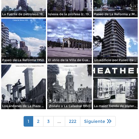
La Fuente de petroleos 1950.
Iglesia de la profesa (c. 1950)
Paseo de La Reforma y Mto a La Independencia 1950
Paseo de La Reforma 1950.
El atrio de la Villa de Guadalupe 1950.
Un edificio por Paseo de La Reforma 1950
Los andenes de La Plaza de toros Ciudad de México 1950
Zocalo y La Catedral 1950
La mejor tienda de plateria.
1
2
3
...
222
Siguiente