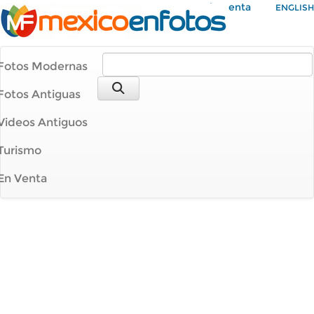
Mi Cuenta
ENGLISH
Fotos Modernas
Fotos Antiguas
Videos Antiguos
Turismo
En Venta