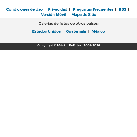
Condiciones de Uso
|
Privacidad
|
Preguntas Frecuentes
|
RSS
|
Versión Móvil
|
Mapa de Sitio
Galerías de fotos de otros países:
Estados Unidos
|
Guatemala
|
México
Copyright © MéxicoEnFotos, 2001-2026