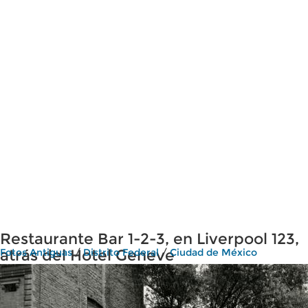
Restaurante Bar 1-2-3, en Liverpool 123,
atrás del Hotel Geneve
Fotos Antiguas
/
Distrito Federal
/
Ciudad de México