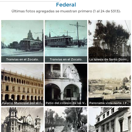
Federal
Últimas fotos agregadas se muestran primero (1 al 24 de 5313):
Tranvias en el Zocalo.
Tranvias en el Zocalo.
La Iglesia de Santo Domingo.
Palacio Municipal por el fotografo Hugo Brehme..
Patio del colegio de las Vizcainas por el fotografo Hugo Brehme.
Panorama vista norte. ( Fechada el 20 de Junio de 1905 ).