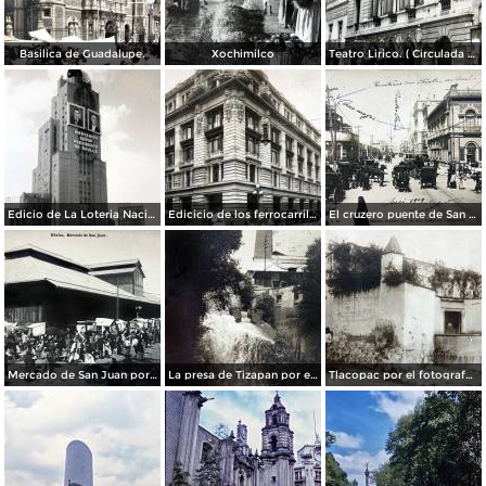
Basilica de Guadalupe.
Xochimilco
Teatro Lirico. ( Circulada el 1 de Agosto de 1926 ).
Edicio de La Loteria Nacional Ciudad de México Abril de 1964
Edicicio de los ferrocarriles.
El cruzero puente de San Francisco y Guardiola por el fotografo Felix Miret.
Mercado de San Juan por el fotografo Felix Miret
La presa de Tizapan por el fotografo Fernando Kososky. ( Circulada el 22 de Diembre de 1910 ).
Tlacopac por el fotografo Hugo Brehme.