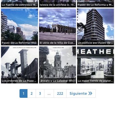
La Fuente de petroleos 1950.
Iglesia de la profesa (c. 1950)
Paseo de La Reforma y Mto a La Independencia 1950
Paseo de La Reforma 1950.
El atrio de la Villa de Guadalupe 1950.
Un edificio por Paseo de La Reforma 1950
Los andenes de La Plaza de toros Ciudad de México 1950
Zocalo y La Catedral 1950
La mejor tienda de plateria.
1
2
3
...
222
Siguiente