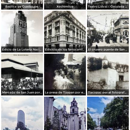
Basilica de Guadalupe.
Xochimilco
Teatro Lirico. ( Circulada el 1 de Agosto de 1926 ).
Edicio de La Loteria Nacional Ciudad de México Abril de 1964
Edicicio de los ferrocarriles.
El cruzero puente de San Francisco y Guardiola por el fotografo Felix Miret.
Mercado de San Juan por el fotografo Felix Miret
La presa de Tizapan por el fotografo Fernando Kososky. ( Circulada el 22 de Diembre de 1910 ).
Tlacopac por el fotografo Hugo Brehme.