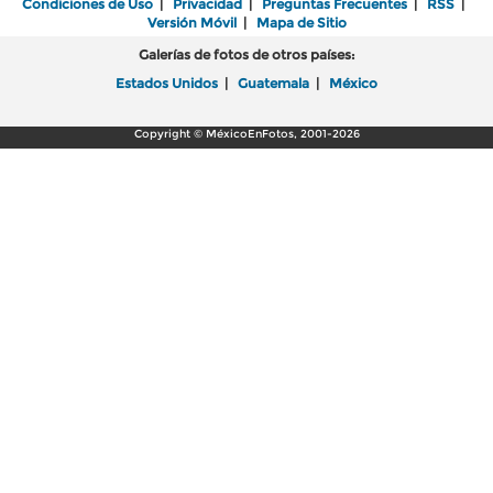
Condiciones de Uso
|
Privacidad
|
Preguntas Frecuentes
|
RSS
|
Versión Móvil
|
Mapa de Sitio
Galerías de fotos de otros países:
Estados Unidos
|
Guatemala
|
México
Copyright © MéxicoEnFotos, 2001-2026