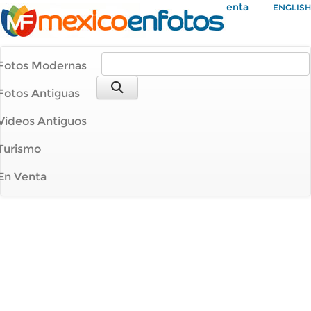
Mi Cuenta
ENGLISH
Fotos Modernas
Fotos Antiguas
Videos Antiguos
Turismo
En Venta