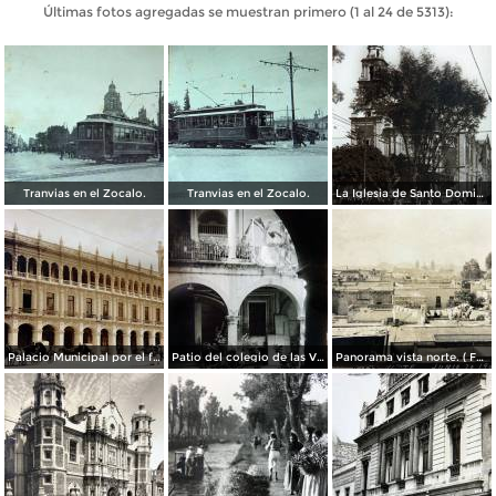
Últimas fotos agregadas se muestran primero (1 al 24 de 5313):
Tranvias en el Zocalo.
Tranvias en el Zocalo.
La Iglesia de Santo Domingo.
Palacio Municipal por el fotografo Hugo Brehme..
Patio del colegio de las Vizcainas por el fotografo Hugo Brehme.
Panorama vista norte. ( Fechada el 20 de Junio de 1905 ).