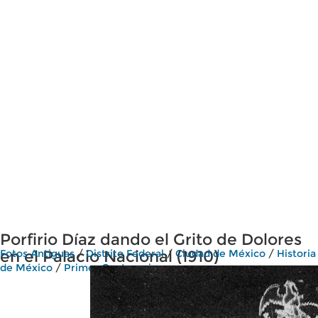
Porfirio Díaz dando el Grito de Dolores
en el Palacio Nacional (1910)
Fotos Antiguas
/
Distrito Federal
/
Ciudad de México
/
Historia
de México
/
Primer Centenario