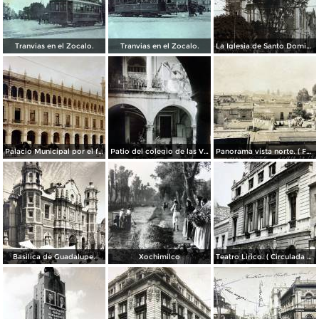
Tranvias en el Zocalo.
Tranvias en el Zocalo.
La Iglesia de Santo Domingo.
Palacio Municipal por el fotografo Hugo Brehme..
Patio del colegio de las Vizcainas por el fotografo Hugo Brehme.
Panorama vista norte. ( Fechada el 20 de Junio de 1905 ).
Basilica de Guadalupe.
Xochimilco
Teatro Lirico. ( Circulada el 1 de Agosto de 1926 ).