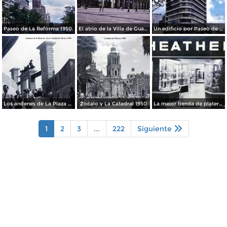
Paseo de La Reforma 1950.
El atrio de la Villa de Guadalupe 1950.
Un edificio por Paseo de La Reforma 1950
Los andenes de La Plaza de toros Ciudad de México 1950
Zocalo y La Catedral 1950
La mejor tienda de plateria.
1
2
3
...
222
Siguiente