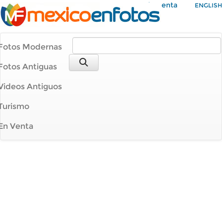
Mi Cuenta
ENGLISH
Fotos Modernas
Fotos Antiguas
Videos Antiguos
Turismo
En Venta