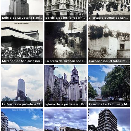
Edicio de La Loteria Nacional Ciudad de México Abril de 1964
Edicicio de los ferrocarriles.
El cruzero puente de San Francisco y Guardiola por el fotografo Felix Miret.
Mercado de San Juan por el fotografo Felix Miret
La presa de Tizapan por el fotografo Fernando Kososky. ( Circulada el 22 de Diembre de 1910 ).
Tlacopac por el fotografo Hugo Brehme.
La Fuente de petroleos 1950.
Iglesia de la profesa (c. 1950)
Paseo de La Reforma y Mto a La Independencia 1950